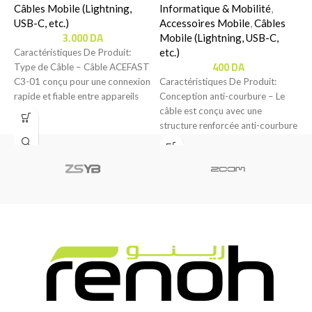
Câbles Mobile (Lightning,
Informatique & Mobilité
,
O
USB-C, etc.)
Accessoires Mobile
,
Câbles
3.000
DA
Mobile (Lightning, USB-C,
C
etc.)
Caractéristiques De Produit:
C
400
DA
Type de Câble – Câble ACEFAST
p
C3-01 conçu pour une connexion
Caractéristiques De Produit:
U
rapide et fiable entre appareils
Conception anti-courbure – Le
f
compatibles.
câble est conçu avec une
structure renforcée anti-courbure
pour offrir une meilleure
résistance