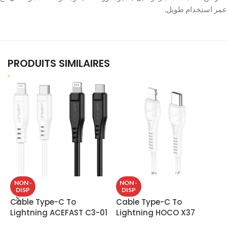
عمر استخدام طويل.
PRODUITS SIMILAIRES
C
NON -
NON -
DISP
DISP
U
Cable Type-C To
Cable Type-C To
Lightning ACEFAST C3-01
Lightning HOCO X37
C
U