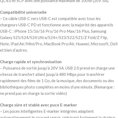
QC4.0 et SCP avec une puissance maximale de 100W (20V 5A).
Compatibilité universelle
– Ce câble USB-C vers USB-C est compatible avec tous les
chargeurs USB-C PD et fonctionne avec la majorité des appareils
USB-C : iPhone 15/16/16 Pro/16 Pro Max/16 Plus, Samsung
Galaxy S25/S24/S24 Ultra/S24+/S23/S22/S21/Z Fold/Z Flip,
Note, iPad Air/Mini/Pro, MacBook Pro/Air, Huawei, Microsoft, Dell
et bien d’autres.
Charge rapide et synchronisation
– Puissance de sortie jusqu’à 20V 5A. USB 2.0 prend en charge une
vitesse de transfert allant jusqu’à 480 Mbps pour transférer
rapidement des films de 1 Go, de la musique, des documents ou des
bibliothèques photo complètes en moins d’une minute. (Remarque :
ne prend pas en charge la sortie vidéo)
Charge sûre et stable avec puce E-marker
– Les puces intelligentes E-marker intégrées adaptent
automatiquement le courant requis, réduisent fortement la chaleur