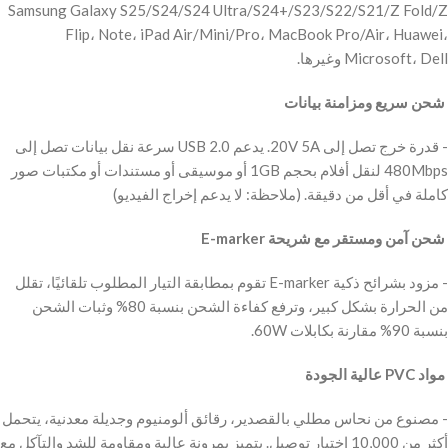
Samsung Galaxy S25/S24/S24 Ultra/S24+/S23/S22/S21/Z Fold/Z
Flip، Note، iPad Air/Mini/Pro، MacBook Pro/Air، Huawei،
Microsoft، Dell وغيرها.
‫ شحن سريع ومزامنة بيانات
‫- قدرة خرج تصل إلى 20V 5A. يدعم USB 2.0 سرعة نقل بيانات تصل إلى
480Mbps لنقل أفلام بحجم 1GB أو موسيقى أو مستندات أو مكتبات صور
كاملة في أقل من دقيقة. (ملاحظة: لا يدعم إخراج الفيديو)
‫ شحن آمن ومستقر مع شريحة E-marker
‫- مزود بشرائح ذكية E-marker تقوم بمطابقة التيار المطلوب تلقائيًا، تقلل
من الحرارة بشكل كبير، وترفع كفاءة الشحن بنسبة 80% وثبات الشحن
بنسبة 90% مقارنة بكابلات 60W.
‫ مواد PVC عالية الجودة
‫- مصنوع من نحاس مطلي بالقصدير، رقائق ألومنيوم وجديلة معدنية، يتحمل
أكثر من 10,000 اختبار توصيل. يتميز بمرونة عالية ومقاومة للشد والتآكل مع