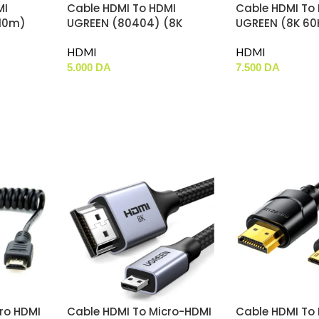
MI
Cable HDMI To HDMI
Cable HDMI To
10m)
UGREEN (80404) (8K
UGREEN (8K 60
60Hz) 3m
(80405) 5m
HDMI
HDMI
5.000
DA
7.500
DA
ro HDMI
Cable HDMI To Micro-HDMI
Cable HDMI To 