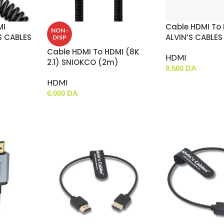
MI
Cable HDMI To 
NON -
S CABLES
ALVIN’S CABLES
DISP
(8K 2.1)
Cable HDMI To HDMI (8K
HDMI
2.1) SNIOKCO (2m)
9.500
DA
HDMI
6.000
DA