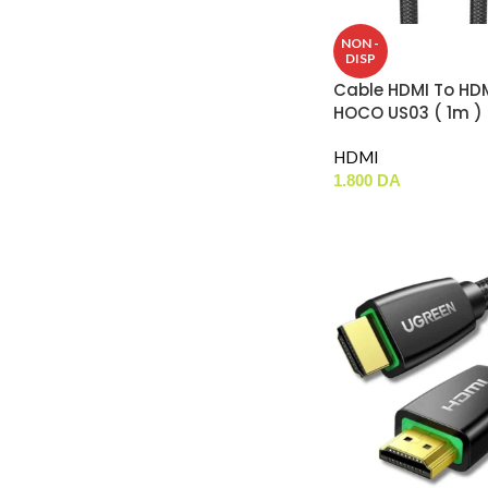
NON -
DISP
Cable HDMI To HDM
HOCO US03 ( 1m ) 
60Hz )
HDMI
1.800
DA