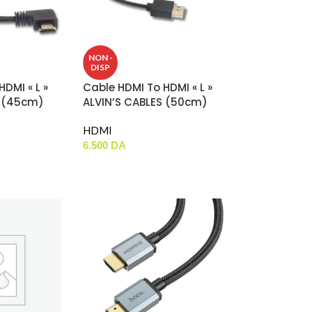
NON -
DISP
DMI « L »
Cable HDMI To HDMI « L »
S (45cm)
ALVIN’S CABLES (50cm)
HDMI
6.500
DA