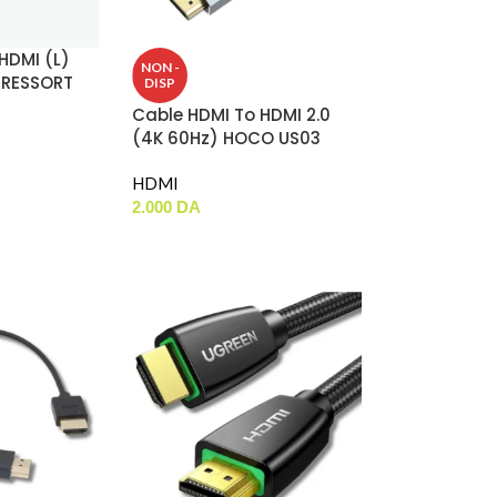
HDMI (L)
NON -
 RESSORT
DISP
Cable HDMI To HDMI 2.0
(4K 60Hz) HOCO US03
(3m)
HDMI
2.000
DA