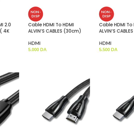
NON -
NON -
DISP
DISP
I 2.0
Cable HDMI To HDMI
Cable HDMI To
( 4K
ALVIN’S CABLES (30cm)
ALVIN’S CABLE
HDMI
HDMI
5.000
DA
5.500
DA