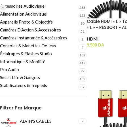
Câbles Video
Accessoires Audiovisuel
233
Alimentation Audiovisuel
123
Cable HDMI « L » T
Appareils Photo & Objectifs
90
« L » « RESSORT » A
Caméras D'Action & Accessoires
51
CABLES (8K 2.1)
Caméras Instantanée & Accéssoires
HDMI
2
9.500
DA
Consoles & Manettes De Jeux
5
Éclairages & Flashes Studio
102
Informatique & Mobilité
417
Pro Audio
97
Smart Life & Gadgets
102
Stabilisateurs & Trépieds
37
Filtrer Par Marque
ALVIN'S CABLES
9