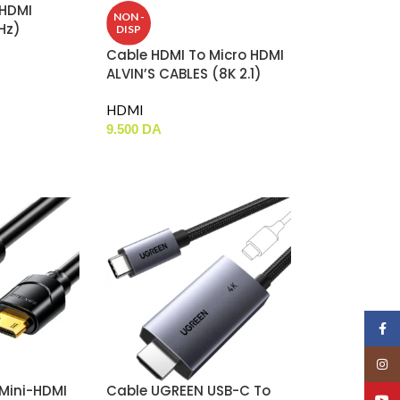
 HDMI
NON -
Hz)
DISP
Cable HDMI To Micro HDMI
ALVIN’S CABLES (8K 2.1)
HDMI
9.500
DA
Face
Insta
Mini-HDMI
Cable UGREEN USB-C To
YouT