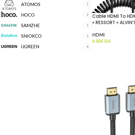
ATOMOS
1
HOCO
2
Cable HDMI To HD
« RESSORT » ALVIN’
SAMZHE
1
(8K 2.1)
HDMI
SNIOKCO
1
9.500
DA
UGREEN
6