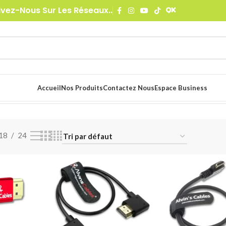
ivez-Nous Sur Les Réseaux..
Accueil
Nos Produits
Contactez Nous
Espace Business
eo
/
HDMI
20 résultats affichés
18
24