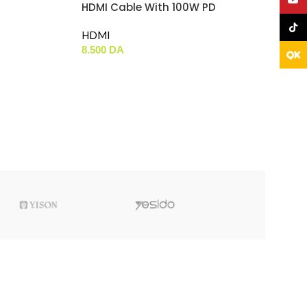
HDMI Cable With 100W PD
Fast Charging Adapter
TikTo
(4K 60Hz) (2m) (65020)
HDMI
8.500
DA