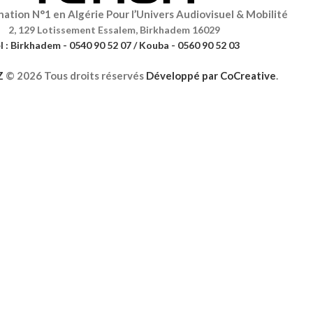
ation N°1 en Algérie Pour l’Univers Audiovisuel & Mobilité
2, 129 Lotissement Essalem, Birkhadem 16029
l : Birkhadem - 0540 90 52 07 / Kouba - 0560 90 52 03
Z
©
2026 Tous droits réservés
Développé par
CoCreative
.