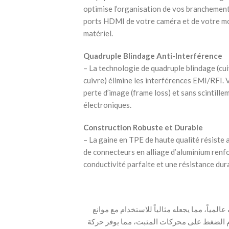
optimise l’organisation de vos branchements
ports HDMI de votre caméra et de votre mon
matériel.
Quadruple Blindage Anti-Interférence
– La technologie de quadruple blindage (cui
cuivre) élimine les interférences EMI/RFI. V
perte d’image (frame loss) et sans scintill
électroniques.
Construction Robuste et Durable
– La gaine en TPE de haute qualité résiste au
de connecteurs en alliage d’aluminium renfo
conductivité parfaite et une résistance dura
 الأنحف عالمياً، مما يجعله مثالياً للاستخدام مع موانع
الاهتزاز (Gimbals).  محركات المثبت، مما يوفر حركة