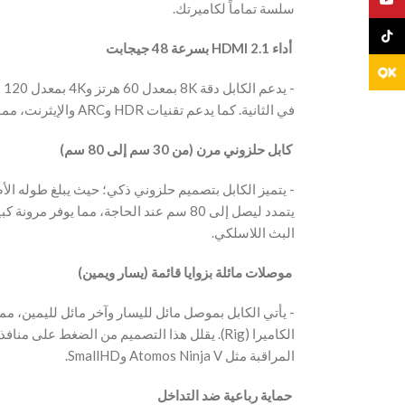
سلسة تماماً لكاميرتك.
TikTo
‫ أداء HDMI 2.1 بسرعة 48 جيجابت
في الثانية. كما يدعم تقنيات HDR وARC والإيثرنت، مما يجعله جاهزاً لأحدث معدات التصوير الاحترافية.
‫ كابل حلزوني مرن (من 30 سم إلى 80 سم)
يتمدد ليصل إلى 80 سم عند الحاجة، مما يوف
البث اللاسلكي.
‫ موصلات مائلة بزوايا قائمة (يسار ويمين)
‫- يأتي الكابل بموصل مائل لليسار وآخر مائل لليمين، 
المراقبة مثل Atomos Ninja V وSmallHD.
‫ حماية رباعية ضد التداخل