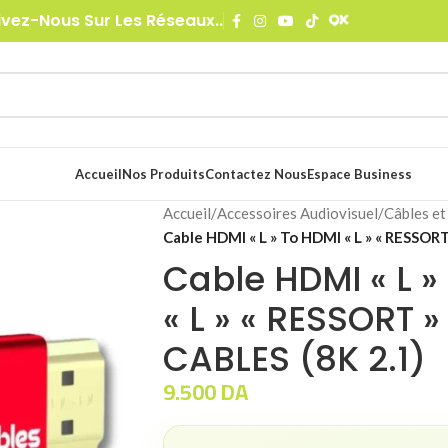
ivez-Nous Sur Les Réseaux..
Accueil
Nos Produits
Contactez Nous
Espace Business
Accueil
/
Accessoires Audiovisuel
/
Câbles et
Cable HDMI « L » To HDMI « L » « RESSOR
Cable HDMI « L »
« L » « RESSORT »
CABLES (8K 2.1)
9.500
DA