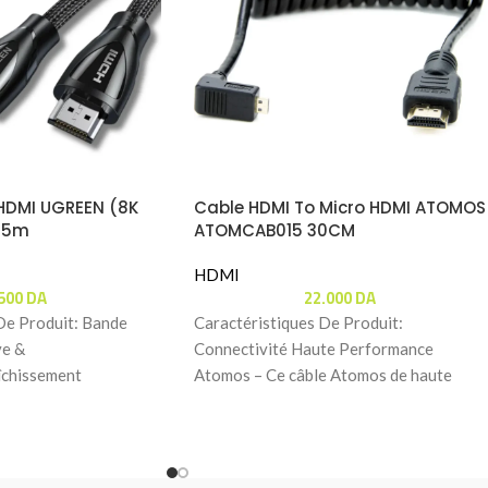
HDMI UGREEN (8K
Cable HDMI To Micro HDMI ATOMOS
 5m
ATOMCAB015 30CM
HDMI
.500
DA
22.000
DA
De Produit: Bande
Caractéristiques De Produit:
ve &
Connectivité Haute Performance
îchissement
Atomos – Ce câble Atomos de haute
âble HDMI 2.1 Ultra
qualité est spécialement conçu pour
N offre un
relier vos