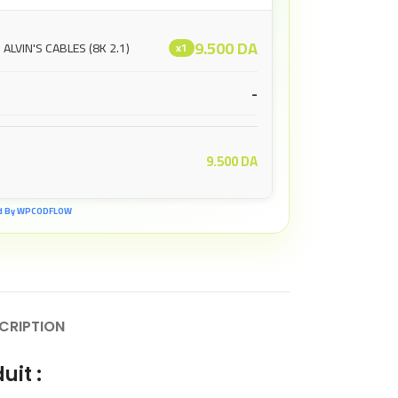
9.500
DA
 ALVIN'S CABLES (8K 2.1)
x1
-
9.500
DA
d By WPCODFLOW
CRIPTION
uit :