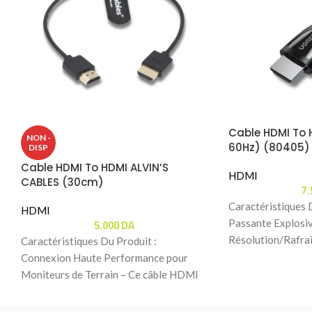
Cable HDMI To 
NON -
60Hz) (80405)
DISP
Cable HDMI To HDMI ALVIN’S
HDMI
CABLES (30cm)
7
Caractéristiques 
HDMI
5.000
DA
Passante Explosi
Résolution/Rafra
Caractéristiques Du Produit :
Supérieurs – Le c
Connexion Haute Performance pour
High Speed UGREE
Moniteurs de Terrain – Ce câble HDMI
est spécifiquement conçu pour relier