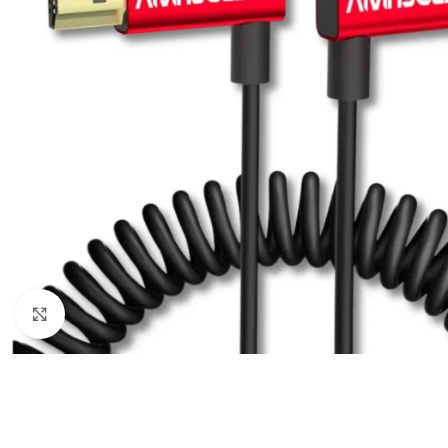
Câbles Video
Click to enlarge