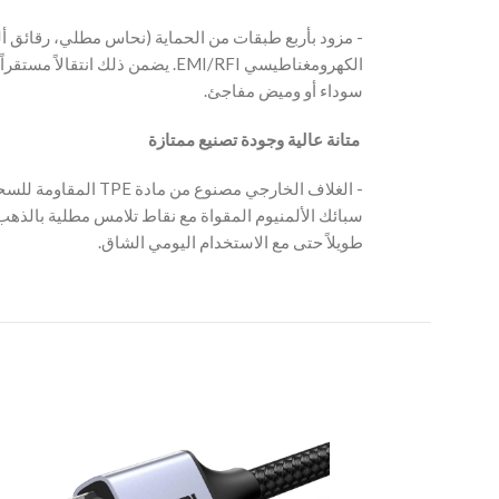
‫- مزود بأربع طبقات من الحماية (نحاس مطلي، رقائق ألم
يضمن ذلك انتقالاً مستقراً للإشارة
سوداء أو وميض مفاجئ.
‫ متانة عالية وجودة تصنيع ممتازة
‫- الغلاف الخارجي مصنو
سبائك الألمنيوم المقواة مع نقاط تلامس مطلية بالذهب،
طويلاً حتى مع الاستخدام اليومي الشاق.