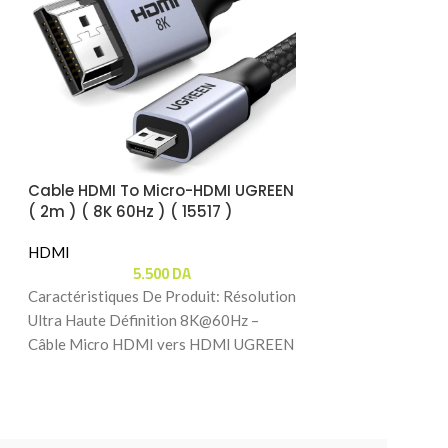
Cable HDMI To Micro-HDMI UGREEN
Cable UGREEN U
( 2m ) ( 8K 60Hz ) ( 15517 )
Cable With 100
Charging Adapt
HDMI
(2m) (65020)
HDMI
5.500
DA
8.
Caractéristiques De Produit: Résolution
Caractéristiques 
Ultra Haute Définition 8K@60Hz –
Adaptateur USB-
Câble Micro HDMI vers HDMI UGREEN
4K@60Hz avec cha
prenant en charge les résolutions
adaptateur USB-C
UGREEN vous