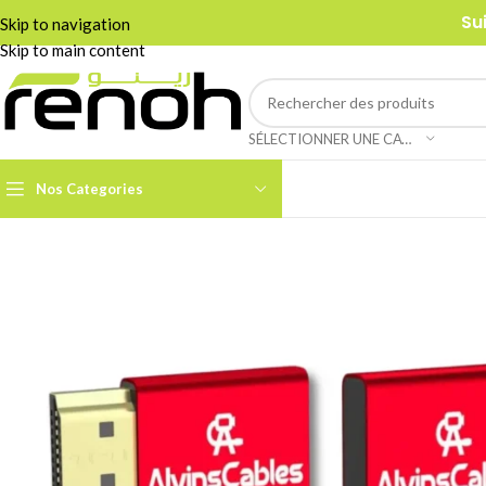
Su
Skip to navigation
Skip to main content
SÉLECTIONNER UNE CATÉGORIE
Nos Categories
Accessoires Caméra PTZ
Boom Arms & Supports À
Table
Câbles et Adaptateurs
Adaptateurs &
Convertisseurs
Cages & Grips Smartphone
Câbles Audio
Cartes de Capture Audio /
Vidéo
Câbles Data & Réseau