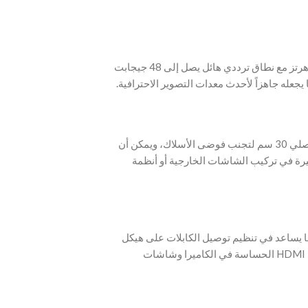
‫- يدعم الكابل دقة 8K بمعدل 60 هرتز و4K بمعدل 120 هرتز مع نطاق ترددي هائل يصل إلى 48 جيجابت
‫- يتميز الكابل بتصميم حلزوني ذكي؛ حيث يبلغ طوله الأصلي 30 سم لتجنب فوضى الأسلاك، ويمكن أن
ر مرونة كبيرة في تركيب الشاشات الخارجية أو أنظمة
مما يساعد في تنظيم توصيل الكابلات على هيكل
الكاميرا (Rig). يقلل هذا التصميم من الضغط على منافذ HDMI الحساسة في الكاميرا وشاشات