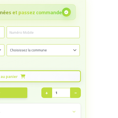
onnées et passez commande
Ajouter au panier
+
−
e