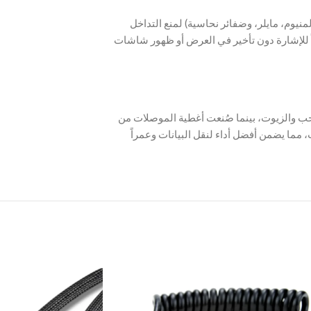
نيوم، مايلر، وضفائر نحاسية) لمنع التداخل
الكهرومغناطيسي EMI/RFI.  دون تأخير في العرض أو ظهور شاشات
ع من مادة TPE المقاومة للسحب والزيوت، بينما صُنعت أغطية الموصلات من
 مما يضمن أفضل أداء لنقل البيانات وعمراً