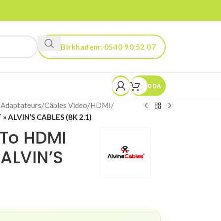
Birkhadem: 0540 90 52 07
Kouba: 0560 90 52 03
0
DA
 Adaptateurs
/
Câbles Video
/
HDMI
/
T » ALVIN’S CABLES (8K 2.1)
 To HDMI
 ALVIN’S