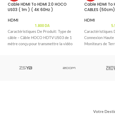
Cable HDMI To HDMI 2.0 HOCO
Cable HDMI To 
US03 ( 1m ) ( 4K 60Hz )
CABLES (50cm)
HDMI
HDMI
1.800
DA
5
Caractéristiques De Produit: Type de
Caractéristiques 
câble – Câble HOCO HDTV US03 de 1
Connexion Haute 
mètre conçu pour transmettre la vidéo
Moniteurs de Ter
et
est spécifiquement
Votre Destin