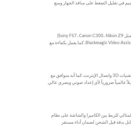
ميم في تقليل الضغط على منافذ الجهاز ومنع
‫- تم تصميم الكابل ليتوافق مع أفضل كاميرات السينما (مثل Sony FS7، Canon C300، Nikon Z9)
وشاشات التسجيل الاحترافية مثل Atomos Ninja V و Blackmagic Video Assist. كما يعمل بكفاءة مع
‫- يتوافق الكابل تماماً مع مواصفات HDMI 2.1، ويدعم تقنيات 3D واتصال الإيثرنت. كما أنه متوافق مع
الإصدارات السابقة (HDMI 2.0, 1.4, 1.3)، ً ضرورياً لأي إعداد صوتي وبصري عالي
1 بوصة)، وهو القياس المثالي للربط بين الكاميرا والشاشة على نظام
Rig بل بدقة قبل الشحن لضمان أداء مستقر