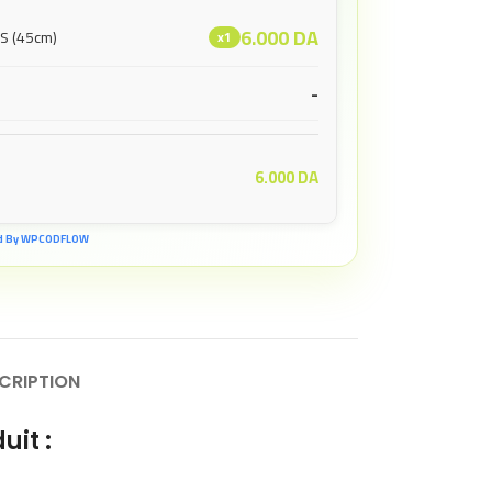
6.000
DA
ES (45cm)
x1
-
6.000
DA
d By WPCODFLOW
CRIPTION
uit :