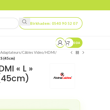
Birkhadem: 0540 90 52 07
Kouba: 0560 90 52 03
0
DA
 Adaptateurs
/
Câbles Video
/
HDMI
/
ES (45cm)
MI « L »
 (45cm)