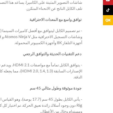
شاشات التصوير المثبتة على الكاميرا. يساعد هذا التص
تلف الكابل الناتج عن الانحناء المتكرر.
TikTo
‫ توافق واسع مع المعدات الاحترافية
أجهزة التلفاز 8K وأجهزة الكمبيوتر المحمولة.
‫ دعم التقنيات الحديثة والتوافق الرجعي
مما يجعله كابلاً عالميا
الدقة.
‫ جودة موثوقة وطول مثالي 45 سم
‫- يأتي الكابل بطول 45 سم (7.7
دون وجود أسلاك زائدة تعيق الحركة. تم اختبار كل كا
ومستدام وخالٍ من الأعطال.