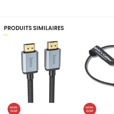
PRODUITS SIMILAIRES
NON -
NON -
DISP
DISP