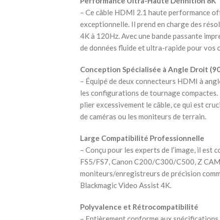
Performance Ultra-Haute Définition 8K
– Ce câble HDMI 2.1 haute performance off
exceptionnelle. Il prend en charge des rés
4K à 120Hz. Avec une bande passante impres
de données fluide et ultra-rapide pour vos 
Conception Spécialisée à Angle Droit (90
– Équipé de deux connecteurs HDMI à angle d
les configurations de tournage compactes. I
plier excessivement le câble, ce qui est cruci
de caméras ou les moniteurs de terrain.
Large Compatibilité Professionnelle
– Conçu pour les experts de l’image, il est
FS5/FS7, Canon C200/C300/C500, Z CAM, P
moniteurs/enregistreurs de précision comme
Blackmagic Video Assist 4K.
Polyvalence et Rétrocompatibilité
– Entièrement conforme aux spécifications 