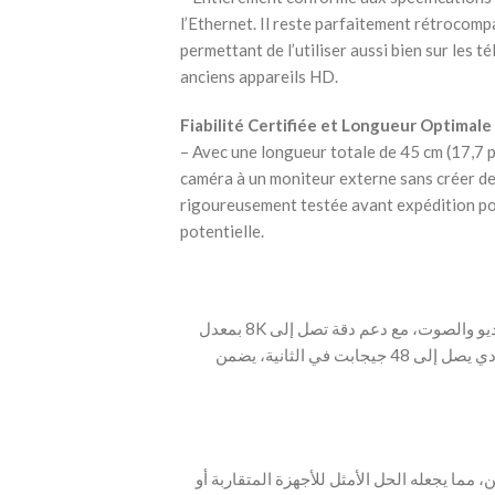
l’Ethernet. Il reste parfaitement rétrocomp
permettant de l’utiliser aussi bien sur les 
anciens appareils HD.
Fiabilité Certifiée et Longueur Optimale
– Avec une longueur totale de 45 cm (17,7 p
caméra à un moniteur externe sans créer de
rigoureusement testée avant expédition pou
potentielle.
‫- يوفر كابل HDMI 2.1 عالي الأداء انتقالاً استثنائياً للفيديو والصوت، مع دعم دقة تصل إلى 8K بمعدل
تحديث 60 هرتز و4K بمعدل 120 هرتز. بفضل نطاق ترددي يصل إلى 48 جيجابت في الثانية، يضمن
ية قائمة من الطرفين، مما يجعله الحل الأمثل للأجهزة المتقاربة أو