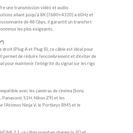
re une transmission vidéo et audio
olutions allant jusqu’à 8K (7680×4320) à 60Hz et
sionnante de 48 Gbps, il garantit un transfert
contenus les plus exigeants.
°)
roit (Plug A et Plug B), ce câble est idéal pour
l permet de réduire l’encombrement et d’éviter de
al pour maintenir l’intégrité du signal sur les rigs
 compatible avec les caméras de cinéma (Sony
anasonic S1H, Nikon Z9) et les
 l’Atomos Ninja V, le Portkeys BM5 et le
HDMI 2.1, ce câble prend en charge la 3D et