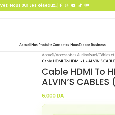
ivez-Nous Sur Les Réseaux..
Accueil
Nos Produits
Contactez Nous
Espace Business
Accueil
/
Accessoires Audiovisuel
/
Câbles et
Cable HDMI To HDMI « L » ALVIN’S CABL
Cable HDMI To HD
ALVIN’S CABLES
6.000
DA