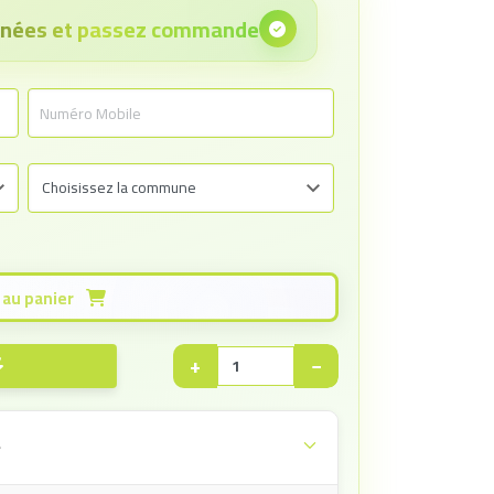
onnées et passez commande
Ajouter au panier
+
−
e