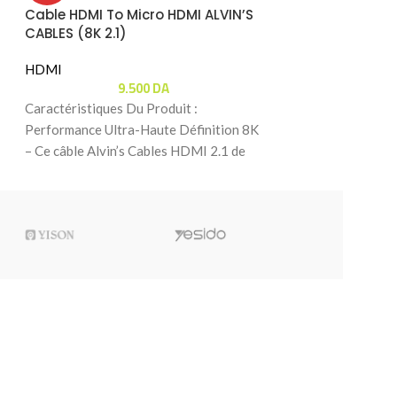
Cable HDMI To Micro HDMI ALVIN’S
HDMI
CABLES (8K 2.1)
5.
Caractéristiques 
HDMI
9.500
DA
Ultra Haute Défi
Câble Micro HDM
Caractéristiques Du Produit :
prenant en charge 
Performance Ultra-Haute Définition 8K
– Ce câble Alvin’s Cables HDMI 2.1 de
nouvelle génération supporte des