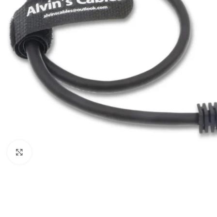
Câbles Video
Click to enlarge