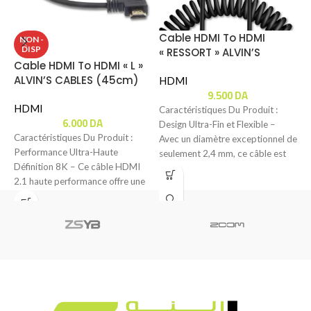
Cable HDMI To HDMI
NON -
DISP
« RESSORT » ALVIN’S
Cable HDMI To HDMI « L »
C
CABLES (8K 2.1)
ALVIN’S CABLES (45cm)
H
HDMI
9.500
DA
6
HDMI
Caractéristiques Du Produit :
6.000
DA
Design Ultra-Fin et Flexible –
Caractéristiques Du Produit :
C
Avec un diamètre exceptionnel de
Performance Ultra-Haute
T
seulement 2,4 mm, ce câble est
Définition 8K – Ce câble HDMI
H
2.1 haute performance offre une
p
transmission vidéo et