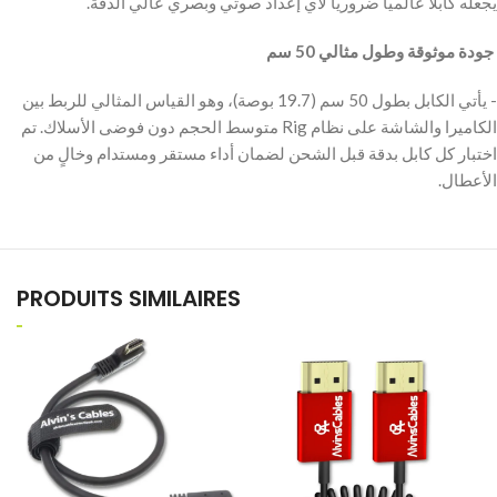
يجعله كابلاً عالمياً ضرورياً لأي إعداد صوتي وبصري عالي الدقة.
‫ جودة موثوقة وطول مثالي 50 سم
‫- يأتي الكابل بطول 50 سم (19.7 بوصة)، وهو القياس المثالي للربط بين
الكاميرا والشاشة على نظام Rig متوسط الحجم دون فوضى الأسلاك. تم
اختبار كل كابل بدقة قبل الشحن لضمان أداء مستقر ومستدام وخالٍ من
الأعطال.
PRODUITS SIMILAIRES