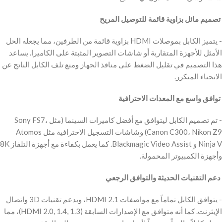
‫ تصميم مائل بزاوية قائمة للتوصيل المريح
‫- يتميز الكابل بموصلات HDMI بزاوية قائمة من الطرفين، مما يجعله الحل
الأمثل للأجهزة المتقاربة أو شاشات التصوير المثبتة على الكاميرا. يساعد
هذا التصميم في تقليل الضغط على منافذ الجهاز ومنع تلف الكابل الناتج عن
الانحناء المتكرر.
‫ توافق واسع مع المعدات الاحترافية
‫- تم تصميم الكابل ليتوافق مع أفضل كاميرات السينما (مثل Sony FS7،
Canon C300، Nikon Z9) وشاشات التسجيل الاحترافية مثل Atomos
Ninja V و Blackmagic Video Assist. كما يعمل بكفاءة مع أجهزة التلفاز 8K
وأجهزة الكمبيوتر المحمولة.
‫ دعم التقنيات الحديثة والتوافق الرجعي
‫- يتوافق الكابل تماماً مع مواصفات HDMI 2.1، ويدعم تقنيات 3D واتصال
الإيثرنت. كما أنه متوافق مع الإصدارات السابقة (HDMI 2.0, 1.4, 1.3)، مما