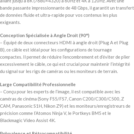
allant jusqu’à 8K (7680×4320) à 60Hz et 4K à 120Hz. Avec une
bande passante impressionnante de 48 Gbps, il garantit un transfert
de données fluide et ultra-rapide pour vos contenus les plus
exigeants.
Conception Spécialisée à Angle Droit (90°)
– Équipé de deux connecteurs HDMI à angle droit (Plug A et Plug
B), ce câble est idéal pour les configurations de tournage
compactes. Il permet de réduire l’encombrement et d’éviter de plier
excessivement le câble, ce qui est crucial pour maintenir l’intégrité
du signal sur les rigs de caméras ou les moniteurs de terrain.
Large Compatibilité Professionnelle
– Conçu pour les experts de l’image, il est compatible avec les
caméras de cinéma (Sony FS5/FS7, Canon C200/C300/C500, Z
CAM, Panasonic S1H, Nikon Z9) et les moniteurs/enregistreurs de
précision comme l’Atomos Ninja V, le Portkeys BM5 et le
Blackmagic Video Assist 4K.
Polyvalence et Rétrocompatibilité