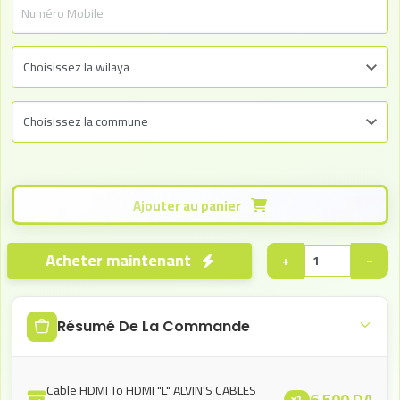
Ajouter au panier
Acheter maintenant
+
−
Résumé De La Commande
Cable HDMI To HDMI "L" ALVIN'S CABLES
6.500
DA
x1