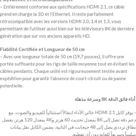
– Entièrement conforme aux spécifications HDMI 2.1, ce câble
prend en charge la 3D et l’Ethernet. Il reste parfaitement
rétrocompatible avec les versions HDMI 2.0, 1.4 et 1.3, vous
permettant de l’utiliser aussi bien sur les téléviseurs 8K de dernière
génération que sur vos anciens appareils HD.
Fiabilité Certifiée et Longueur de 50 cm
– Avec une longueur totale de 50 cm (19,7 pouces), il offre une
portée suffisante pour les rigs de taille moyenne tout en évitant les
câbles pendants. Chaque unité est rigoureusement testée avant
expédition pour garantir l’absence de court-circuit ou de panne
potentielle.
‫ أداء فائق الدقة 8K وسرعة مذهلة
‫- يوفر كابل HDMI 2.1 عالي الأداء انتقالاً استثنائياً للفيديو والصوت، مع
دعم دقة تصل إلى 8K بمعدل تحديث 60 هرتز و4K بمعدل 120 هرتز. بفضل
نطاق ترددي يصل إلى 48 جيجابت في الثانية، يضمن الكابل نقل بيانات
سلساً وسريعاً للغاية دون أي تقطيع.