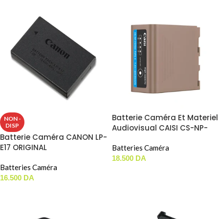
Batterie Caméra Et Materiel
NON -
DISP
Audiovisual CAISI CS-NP-
Batterie Caméra CANON LP-
F970H ( TYPE-C / 10500mAh
E17 ORIGINAL
)
Batteries Caméra
18.500
DA
Batteries Caméra
AJOUTER AU PANIER
16.500
DA
LIRE LA SUITE