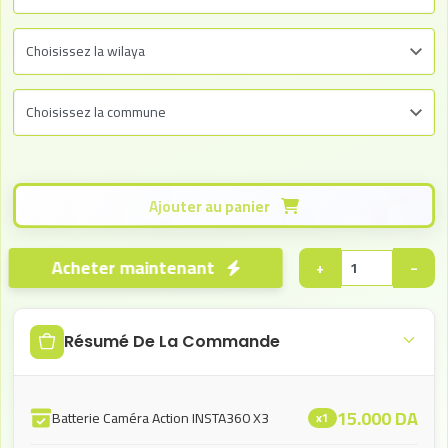
Ajouter au panier
Acheter maintenant
+
−
Résumé De La Commande
15.000
DA
Batterie Caméra Action INSTA360 X3
x1