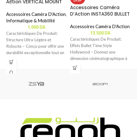
DISP
Action VERTICAL MOUNT
Accessoires Caméra
B
D’Action INSTA360 BULLET
I
Accessoires Caméra D'Action
,
TIME ACCESSORY BUNDLE
Informatique & Mobilité
1.000
DA
Pour Insta360 X Series
Accessoires Caméra D'Action
A
13.500
DA
Caméras (CCINGBTH/B)
B
Caractéristiques De Produit:
Caractéristiques De Produit:
Structure Ultra-Légère et
Effets Bullet Time Style
C
Robuste – Conçu pour offrir une
Hollywood – Donnez une
A
durabilité exceptionnelle tout en
dimension cinématographique à
–
restant extrêmement léger, cet
vos vidéos ! Grâce à sa
l
h