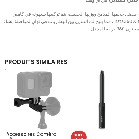
‫ جاهزة للمغامرة في أي وقت
‫- بفضل حجمها المدمج ووزنها الخفيف، يتم تركيبها بسهولة في كاميرا
Insta360 X3، مما يتيح لك التبديل بين البطاريات في ثوانٍ لمواصلة إنشاء
محتوى 360 درجة المذهل.
PRODUITS SIMILAIRES
Accessoires Caméra
NON -