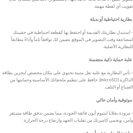
تفويت أي لقطة مهمة.
‫ بطارية احتياطية أو بديلة
‫- استبدل بطاريتك القديمة أو احتفظ بها كقطعة احتياطية في حقيبتك
لمضاعفة وقت التصوير في الموقع. تضمن لك توافقاً تاماً وأداءً مطابقاً
للبطارية الأصلية.
‫ علبة حماية ذكية متضمنة
‫- تأتي البطارية مع علبة نقل متينة تحتوي على مكان مخصص لتخزين بطاقة
الذاكرة (microSD). حافظ على تنظيم ملحقاتك الأساسية وحمايتها من
الضياع أو التلف.
‫ موثوقية وأمان عالي
‫- مزودة بخلايا ليثيوم أيون فائقة الجودة، مما يضمن تدفق طاقة مستقر
وآمن، ويحمي كاميرتك من تقلبات الجهد وارتفاع درجة الحرارة.