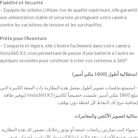
Fiabilité et Sécurité
– Équipée de cellules Lithium-Ion de qualité supérieure, elle garantit
une alimentation stable et sécurisée, protégeant votre caméra
contre les variations de tension et les surchauffes.
Prête pour l’Aventure
– Compacte et légère, elle s’insère facilement dans votre caméra
Insta360 X3, vous permettant de passer d’une batterie à l’autre en
quelques secondes pour continuer à créer vos contenus à 360°.
‫ استقلالية أطول (1800 مللي أمبير)
‫- استمتع بجلسات تصوير أطول بفضل هذه البطارية ذات السعة الكبيرة التي
تبلغ 1800 مللي أمبير. صُممت خصيصاً لكاميرا Insta360 X3 لتوفير طاقة
إضافية تتيح لك التقاط كل لحظة دون توقف.
‫ مثالية لتصوير الأكشن والمغامرات
‫- سواء كنت تمارس رياضات عنيفة أو توثق رحلاتك، تضمن لك هذه البطارية
تصوير جميع الأحداث بدقة عالية. إنها الإكسسوار الأساسي لضمان عدم