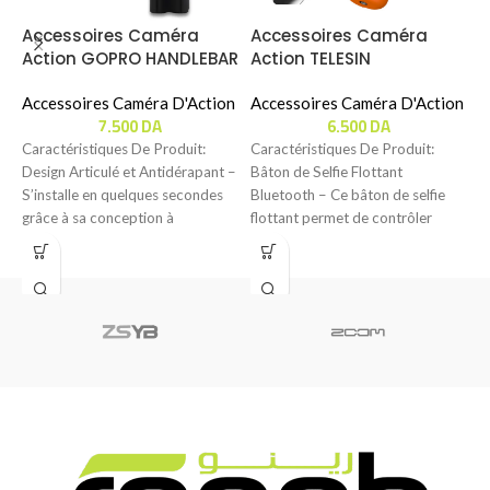
Accessoires Caméra
Accessoires Caméra
A
Action GOPRO HANDLEBAR
Action TELESIN
T
/ SEATPOST / POLE MOUNT
BLUETOOTH FLOATING
R
Accessoires Caméra D'Action
STICK (S4-FHG-01-TGP)
Accessoires Caméra D'Action
(
A
7.500
DA
6.500
DA
Caractéristiques De Produit:
Caractéristiques De Produit:
C
Design Articulé et Antidérapant –
Bâton de Selfie Flottant
P
S’installe en quelques secondes
Bluetooth – Ce bâton de selfie
A
grâce à sa conception à
flottant permet de contrôler
é
charnière, se fixant
votre caméra sous
B
p
f