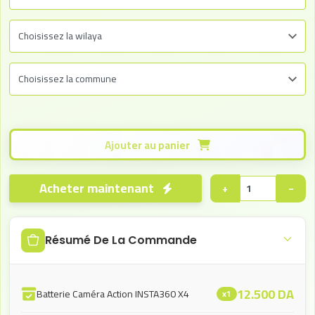
Ajouter au panier
Acheter maintenant
+
−
Résumé De La Commande
12.500
DA
Batterie Caméra Action INSTA360 X4
x1