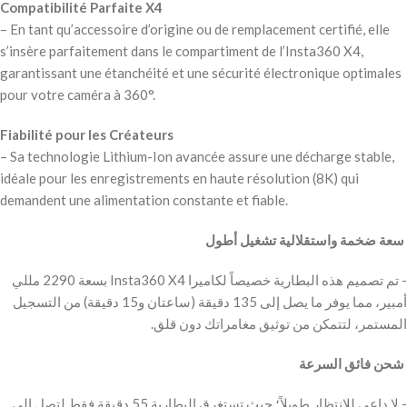
Compatibilité Parfaite X4
– En tant qu’accessoire d’origine ou de remplacement certifié, elle
s’insère parfaitement dans le compartiment de l’Insta360 X4,
garantissant une étanchéité et une sécurité électronique optimales
pour votre caméra à 360°.
Fiabilité pour les Créateurs
– Sa technologie Lithium-Ion avancée assure une décharge stable,
idéale pour les enregistrements en haute résolution (8K) qui
demandent une alimentation constante et fiable.
‫ سعة ضخمة واستقلالية تشغيل أطول
‫- تم تصميم هذه البطارية خصيصاً لكاميرا Insta360 X4 بسعة 2290 مللي
أمبير، مما يوفر ما يصل إلى 135 دقيقة (ساعتان و15 دقيقة) من التسجيل
المستمر، لتتمكن من توثيق مغامراتك دون قلق.
‫ شحن فائق السرعة
‫- لا داعي للانتظار طويلاً؛ حيث تستغرق البطارية 55 دقيقة فقط لتصل إلى