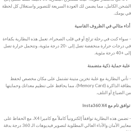
الشحن الكامل، مما يضمن لك العودة السريعة للتصوير واستغلال كل لحظة
في يومك.
‫ أداء مثالي في الظروف القاسية
‫- سواء كنت في رحلة تزلج أو في قلب الصحراء، تعمل هذه البطارية بكفاءة
في درجات حرارة منخفضة تصل إلى -20 درجة مئوية، وتتحمل حرارة تصل
إلى +40 درجة مئوية.
‫ علبة حماية ذكية متضمنة
‫- تأتي البطارية مع علبة تخزين متينة تشتمل على مكان مخصص لحفظ
بطاقة الذاكرة (Memory Card)، مما يحافظ على تنظيم معداتك وحمايتها
من الضياع أو التلف.
‫ توافق تام مع Insta360 X4
‫- تضمن هذه البطارية توافقاً إلكترونياً كاملاً مع كاميرا X4، مع الحفاظ على
معايير الأمان والأداء العالي المطلوبة لتصوير فيديوهات الـ 360 درجة بدقة