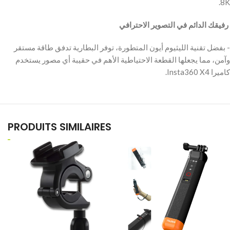
8K.
‫ رفيقك الدائم في التصوير الاحترافي
‫- بفضل تقنية الليثيوم أيون المتطورة، توفر البطارية تدفق طاقة مستقر
وآمن، مما يجعلها القطعة الاحتياطية الأهم في حقيبة أي مصور يستخدم
كاميرا Insta360 X4.
PRODUITS SIMILAIRES