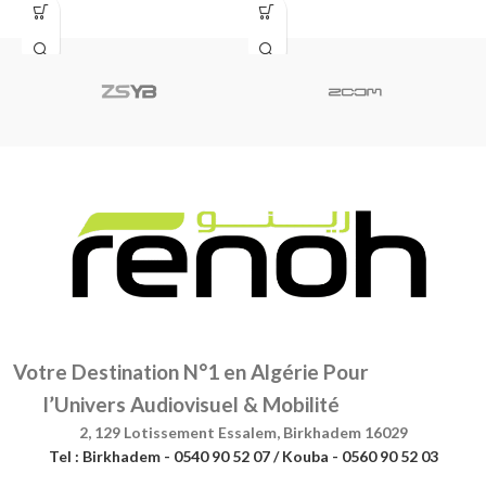
lorsqu’elle n’est pas utilisée
GoPro tout
A
Votre Destination N°1 en Algérie Pour
l’Univers Audiovisuel & Mobilité
2, 129 Lotissement Essalem, Birkhadem 16029
Tel : Birkhadem - 0540 90 52 07 / Kouba - 0560 90 52 03