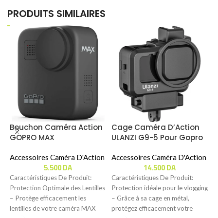
PRODUITS SIMILAIRES
Bouchon Caméra Action
Cage Caméra D’Action
C
GOPRO MAX
ULANZI G9-5 Pour Gopro
D
REPLACEMENT LENS CAPS
Hero 9/10/11
W
Accessoires Caméra D'Action
Accessoires Caméra D'Action
D
A
5.500
DA
14.500
DA
(
Caractéristiques De Produit:
Caractéristiques De Produit:
C
Protection Optimale des Lentilles
Protection idéale pour le vlogging
C
– Protège efficacement les
– Grâce à sa cage en métal,
C
lentilles de votre caméra MAX
protégez efficacement votre
A