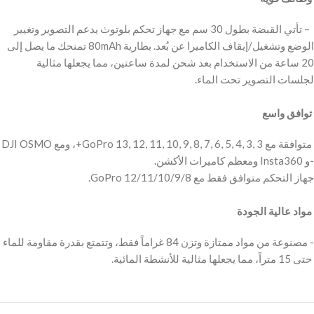
‫ – تأتي القبضة بطول 30 سم مع جهاز تحكم بلوتوث يدعم التصوير وتغيير
الوضع وتشغيل/إيقاف الكاميرا عن بُعد. بطارية 80mAh تمنحك ما يصل إلى
20 ساعة من الاستخدام بعد شحن لمدة ساعتين، مما يجعلها مثالية
لجلسات التصوير تحت الماء.
‫ توافق واسع
‫ متوافقة مع GoPro 13, 12, 11, 10, 9, 8, 7, 6, 5, 4, 3, 3+، ومع DJI OSMO
و Insta360 ومعظم كاميرات الأكشن. ‬-
مواد عالية الجودة
‫- مصنوعة من مواد ممتازة وتزن 84 غراماً فقط، وتتمتع بقدرة مقاومة للماء
حتى 15 متراً، مما يجعلها مثالية للأنشطة المائية. ‬