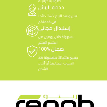
69 ولاية جزائرية
خدمة الزبائن
قبل وبعد البيع 24/7 دائما
في خدمتكم
إستبدال مجاني
بسهولة خلال يومين من
استلام المنتج
100% ضمان
جميع منتجاتنا مضمونة ضد
العيوب الصناعية أو أثناء
الشحن