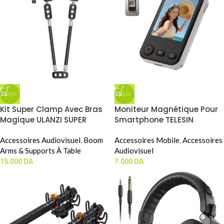
NEW
NEW
Kit Super Clamp Avec Bras
Moniteur Magnétique Pour
Magique ULANZI SUPER
Smartphone TELESIN
CLAMP MAGIC ARM KIT
MAGNETIC SELFIE MONITOR
(CO78)
Accessoires Audiovisuel
,
Boom
SCREEN MINI (P5-RMT-06)
Accessoires Mobile
,
Accessoires
Arms & Supports À Table
Audiovisuel
15.000
DA
7.000
DA