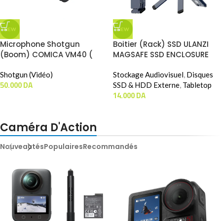
NEW
NEW
Microphone Shotgun
Boitier (Rack) SSD ULANZI
(Boom) COMICA VM40 (
MAGSAFE SSD ENCLOSURE
Peut Utiliser En Sans-Fil Ou
PHONE STAND (MA58)
Filaire )
Shotgun (Vidéo)
Stockage Audiovisuel
,
Disques
50.000
DA
SSD & HDD Externe
,
Tabletop
14.000
DA
Caméra D'Action
Nouveautés
Populaires
Recommandés