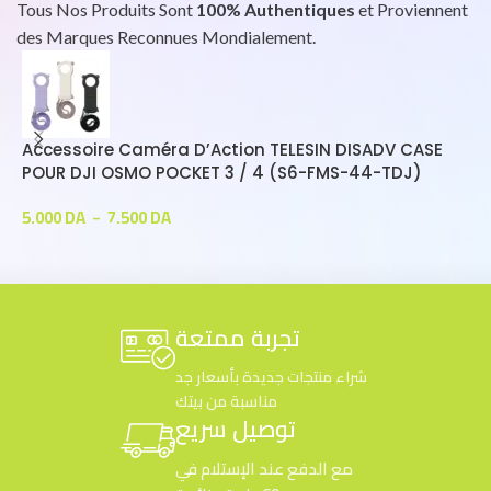
Tous Nos Produits Sont
100% Authentiques
et Proviennent
des Marques Reconnues Mondialement.
Accessoire Caméra D’Action TELESIN DISADV CASE
A
POUR DJI OSMO POCKET 3 / 4 (S6-FMS-44-TDJ)
A
T
5.000
DA
7.500
DA
3
–
تجربة ممتعة
شراء منتجات جديدة بأسعار جد
مناسبة من بيتك
توصيل سريع
مع الدفع عند الإستلام في