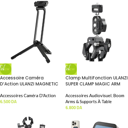
NEW
NEW
Accessoire Caméra
Clamp MultiFonction ULANZI
D’Action ULANZI MAGNETIC
SUPER CLAMP MAGIC ARM
CAMERA TRIPOD Pour DJI
DUAL BALLHEAD KIT (CO78 +
Action 3/4/5 (MA70)
Accessoires Caméra D'Action
CO84)
Accessoires Audiovisuel
,
Boom
6.500
DA
Arms & Supports À Table
6.800
DA