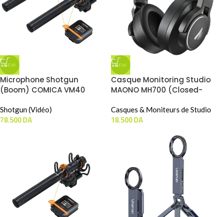
NEW
NEW
Microphone Shotgun
Casque Monitoring Studio
(Boom) COMICA VM40
MAONO MH700 (Closed-
COMBO ( RX+TX+TX / Peut
Back / Noir)
Utiliser En Sans-Fil Ou Filaire
Shotgun (Vidéo)
Casques & Moniteurs de Studio
78.500
DA
18.500
DA
)