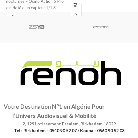
nocturnes – Osmo Action 5 Pro
pouce [1], offrant une excellente
p
est doté d’un capteur 1/1,3
pouce inédit
Votre Destination N°1 en Algérie Pour
l’Univers Audiovisuel & Mobilité
2, 129 Lotissement Essalem, Birkhadem 16029
Tel : Birkhadem - 0540 90 52 07 / Kouba - 0560 90 52 03