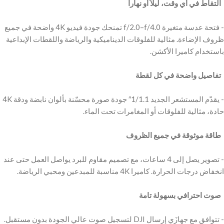
‫ التقاط في أي وقت، ليلاً أو نهاراً
‫- فتحة عدسة متغيرة f/2.0–f/4.0 تمنحك جودة فيديو 4K واضحة في جميع
ظروف الإضاءة. مثالية للفلوقات الديناميكية والرياضة واللقطات الإبداعية
‫ تفاصيل واضحة في كل لقطة
‫- يقدّم المستشعر الجديد 1/1.1″ جودة صورة محسّنة بألوان نابضة ودقة 4K
‫ طاقة موثوقة في جميع الظروف
‫- تصوير يصل إلى 4 ساعات، مع تصميم مقاوم للبرد يواصل العمل حتى عند
‫ صوت احترافي بسهولة تامة ‬
‫- تتوافق مع جهازَي إرسال DJI لتسجيل صوت عالي الجودة بدون مستقبل.