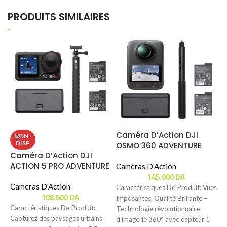
PRODUITS SIMILAIRES
Caméra D’Action DJI
C
NON -
DISP
OSMO 360 ADVENTURE
O
Caméra D’Action DJI
COMBO
ACTION 5 PRO ADVENTURE
Caméras D'Action
C
145.000
DA
COMBO
Caméras D'Action
Caractéristiques De Produit: Vues
C
108.500
DA
Imposantes, Qualité Brillante –
C
Caractéristiques De Produit:
Technologie révolutionnaire
A
Capturez des paysages urbains
d’imagerie 360° avec capteur 1
f