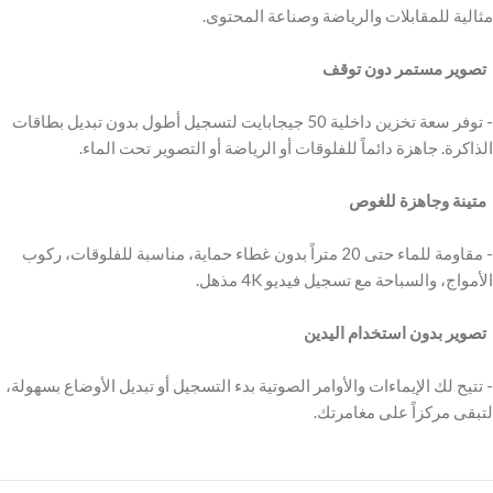
‫ تصوير مستمر دون توقف
‫- توفر سعة تخزين داخلية 50 جيجابايت لتسجيل أطول بدون تبديل بطاقات
‫ متينة وجاهزة للغوص ‬
‫- مقاومة للماء حتى 20 متراً بدون غطاء حماية، مناسبة للفلوقات، ركوب
‫ تصوير بدون استخدام اليدين
‫- تتيح لك الإيماءات والأوامر الصوتية بدء التسجيل أو تبديل الأوضاع بسهولة،
لتبقى مركزاً على مغامرتك.