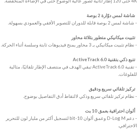
‫ شاشة لمس دوّارة 2 بوصة ‬
‫ تثبيت ميكانيكي متطور بثلاثة محاور ‬
‫ تتبع ذكي بتقنية ActiveTrack 6.0 ‬
‫- تقنية ActiveTrack 6.0 تبقي الهدف في منتصف الإطار تلقائيًا، مثالية
‫ تركيز تلقائي سريع ودقيق ‬
‫ ألوان احترافية بعمق 10 بت ‬
‫- دعم D-Log M وعمق ألوان 10-bit لتسجيل أكثر من مليار لون للتحرير