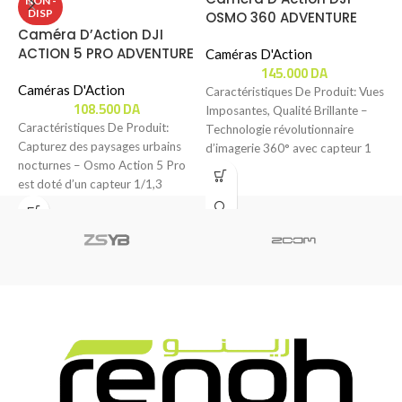
NON -
DISP
OSMO 360 ADVENTURE
Caméra D’Action DJI
C
COMBO
ACTION 5 PRO ADVENTURE
O
Caméras D'Action
145.000
DA
COMBO
S
Caméras D'Action
C
Caractéristiques De Produit: Vues
108.500
DA
Imposantes, Qualité Brillante –
Caractéristiques De Produit:
C
Technologie révolutionnaire
Capturez des paysages urbains
C
d’imagerie 360° avec capteur 1
nocturnes – Osmo Action 5 Pro
O
pouce [1], offrant une excellente
est doté d’un capteur 1/1,3
c
pouce inédit
b