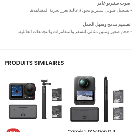
‫ صوت ستيريو غامر ‬
‫ تصميم مدمج وسهل الحمل ‬
PRODUITS SIMILAIRES
Caméra D’Action DJI