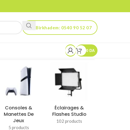
Birkhadem: 0540 90 52 07
Kouba: 0560 90 52 03
0
DA
Smart Life &
Stabilisateurs
Gadgets
& Trépieds
102 products
37 products