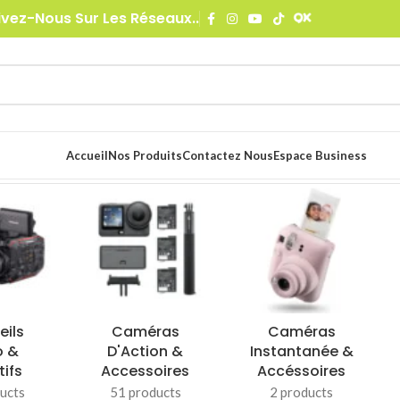
ivez-Nous Sur Les Réseaux..
Accueil
Nos Produits
Contactez Nous
Espace Business
ges &
Informatique &
Pro Audio
Studio
Mobilité
97 products
ducts
417 products