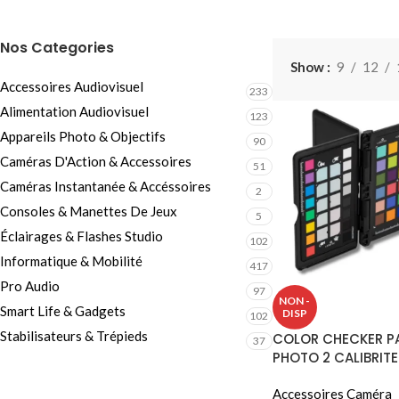
Câbles Video
Nos Categories
Show
9
12
Accessoires Audiovisuel
233
Alimentation Audiovisuel
123
Appareils Photo & Objectifs
90
Caméras D'Action & Accessoires
51
Caméras Instantanée & Accéssoires
2
Consoles & Manettes De Jeux
5
Éclairages & Flashes Studio
102
Informatique & Mobilité
417
Pro Audio
97
NON -
Smart Life & Gadgets
DISP
102
Stabilisateurs & Trépieds
COLOR CHECKER P
37
PHOTO 2 CALIBRITE
Accessoires Caméra