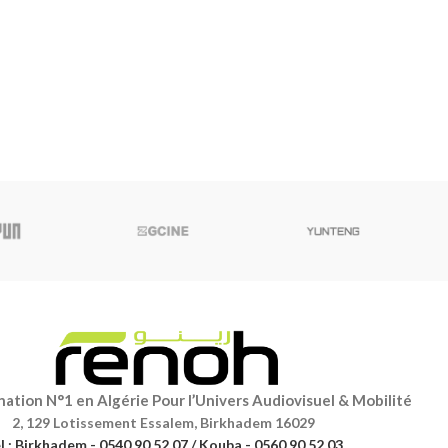
ation N°1 en Algérie Pour l’Univers Audiovisuel & Mobilité
2, 129 Lotissement Essalem, Birkhadem 16029
l : Birkhadem - 0540 90 52 07 / Kouba - 0560 90 52 03