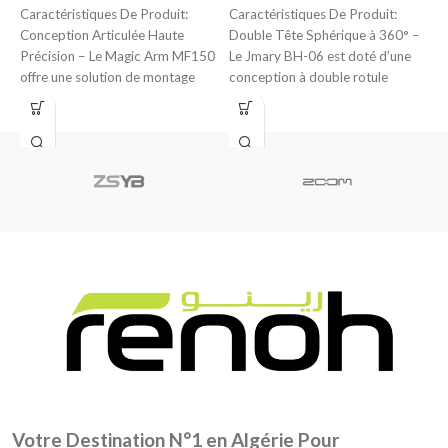
A
Caractéristiques De Produit:
Caractéristiques De Produit:
Conception Articulée Haute
Double Tête Sphérique à 360° –
C
Précision – Le Magic Arm MF150
Le Jmary BH-06 est doté d’une
C
offre une solution de montage
conception à double rotule
D
robuste et polyvalente
permettant
d
e
Votre Destination N°1 en Algérie Pour