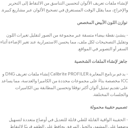
لإنشاء ملفات تعريف الألوان لتحسين التناسق من الالتقاط إلى التحرير
والإخراج، مما يقلل الوقت المستغرق في تصحيح الألوان عبر مشاريع كبيرة.
‫ توازن اللون الأبيض المخصص
‫- ينشئ نقطة بيضاء متسقة عبر مجموعة من الصور لتقليل تغيرات اللون
وتقليل التصحيحات لكل ملف، مما يحسن الاستمرارية عند تغير الإضاءة أثناء
السفر أو التصوير في المواقع.
‫ جاهز لإنشاء الملفات الشخصية
‫- يدعم برنامج المعايرة Calibrite PROFILER إنشاء ملفات تعريف DNG و
ICC مخصصة بناءً على مجموعات محددة من الكاميرا والعدسة، مما يساعد
على تقديم تمثيل ألوان أكثر توقعًا وتحسين المطابقة بين الكاميرات
والجلسات المختلفة.
‫ تصميم حقيبة محمولة
‫- الحقيبة الواقية القابلة للطي قابلة للتعديل في أوضاع متعددة لتسهيل
وضعها على المشهد، والحبل المرفق يحافظ على الطقم قريبًا لالتقاط