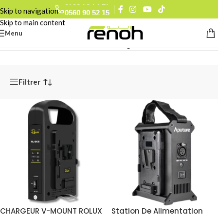
0793 78 74 27
Skip to navigation
0560 90 52 15
Skip to main content
Menu
Accueil
/
Alimentation Audiovisuel
/
Chargeurs Batterie B/V-Mount
Filtrer
CHARGEUR V-MOUNT ROLUX
Station De Alimentation