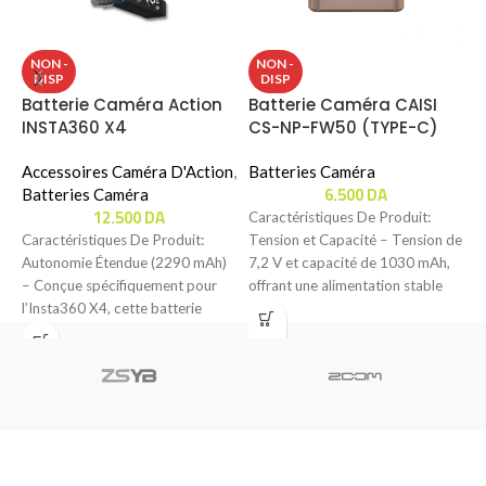
B
NON -
NON -
DISP
DISP
P
Batterie Caméra Action
Batterie Caméra CAISI
INSTA360 X4
CS-NP-FW50 (TYPE-C)
B
Accessoires Caméra D'Action
,
Batteries Caméra
C
6.500
DA
Batteries Caméra
P
12.500
DA
Caractéristiques De Produit:
P
Caractéristiques De Produit:
Tension et Capacité – Tension de
c
Autonomie Étendue (2290 mAh)
7,2 V et capacité de 1030 mAh,
p
– Conçue spécifiquement pour
offrant une alimentation stable
P
l’Insta360 X4, cette batterie
haute capacité de 2290 mAh