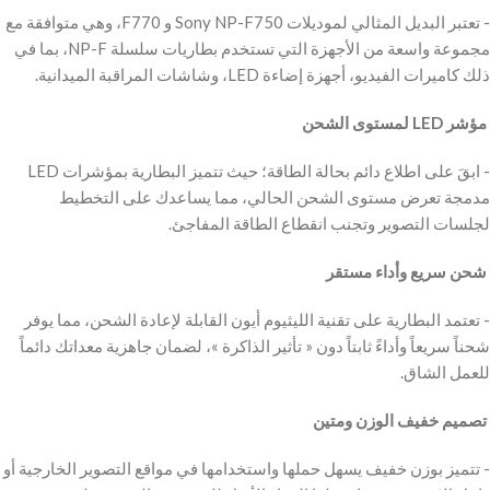
‫- تعتبر البديل المثالي لموديلات Sony NP-F750 و F770، وهي متوافقة مع
مجموعة واسعة من الأجهزة التي تستخدم بطاريات سلسلة NP-F، بما في
ذلك كاميرات الفيديو، أجهزة إضاءة LED، وشاشات المراقبة الميدانية.
‫ مؤشر LED لمستوى الشحن
‫- ابقَ على اطلاع دائم بحالة الطاقة؛ حيث تتميز البطارية بمؤشرات LED
مدمجة تعرض مستوى الشحن الحالي، مما يساعدك على التخطيط
لجلسات التصوير وتجنب انقطاع الطاقة المفاجئ.
‫ شحن سريع وأداء مستقر
‫- تعتمد البطارية على تقنية الليثيوم أيون القابلة لإعادة الشحن، مما يوفر
شحناً سريعاً وأداءً ثابتاً دون « تأثير الذاكرة »، لضمان جاهزية معداتك دائماً
للعمل الشاق.
‫ تصميم خفيف الوزن ومتين
‫- تتميز بوزن خفيف يسهل حملها واستخدامها في مواقع التصوير الخارجية أو