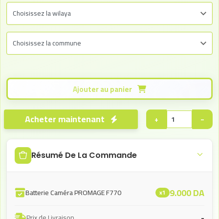
Ajouter au panier
Acheter maintenant
+
−
Résumé De La Commande
9.000
DA
Batterie Caméra PROMAGE F770
x1
-
Prix de Livraison