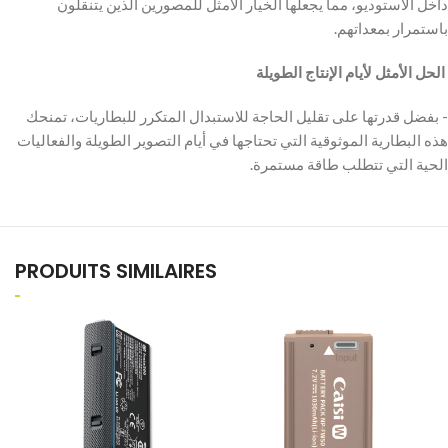
داخل الاستوديو، مما يجعلها الخيار الأمثل للمصورين الذين يتنقلون
باستمرار بمعداتهم.
‫ الحل الأمثل لأيام الإنتاج الطويلة
‫- بفضل قدرتها على تقليل الحاجة للاستبدال المتكرر للبطاريات، تمنحك
هذه البطارية الموثوقية التي تحتاجها في أيام التصوير الطويلة والفعاليات
الحية التي تتطلب طاقة مستمرة.
PRODUITS SIMILAIRES