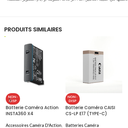
PRODUITS SIMILAIRES
B
NON -
NON -
DISP
DISP
C
Batterie Caméra Action
Batterie Caméra CAISI
(
INSTA360 X4
CS-LP E17 (TYPE-C)
B
Accessoires Caméra D'Action
,
Batteries Caméra
C