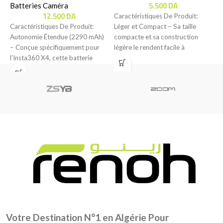
5.500
DA
Batteries Caméra
M
12.500
DA
Caractéristiques De Produit:
r
Caractéristiques De Produit:
Léger et Compact – Sa taille
W
Autonomie Étendue (2290 mAh)
compacte et sa construction
l
– Conçue spécifiquement pour
légère le rendent facile à
l’Insta360 X4, cette batterie
transporter, parfait
haute capacité de 2290 mAh
Votre Destination N°1 en Algérie Pour