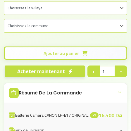
Ajouter au panier
Acheter maintenant
+
−
Résumé De La Commande
16.500
DA
Batterie Caméra CANON LP-E17 ORIGINAL
x1
-
Prix de Livraison