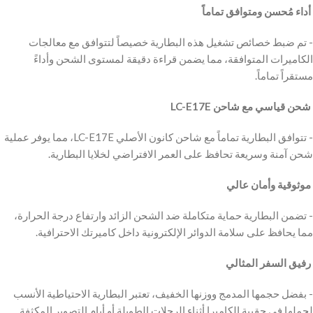
‫ أداء مُحسن ومتوافق تماماً
‫- تم ضبط خصائص تشغيل هذه البطارية خصيصاً لتتوافق مع معالجات
الكاميرات المتوافقة، مما يضمن قراءة دقيقة لمستوى الشحن وأداءً
مستقراً تماماً.
‫ شحن قياسي مع شاحن LC-E17E
‫- تتوافق البطارية تماماً مع شاحن كانون الأصلي LC-E17E، مما يوفر عملية
شحن آمنة وسريعة تحافظ على العمر الافتراضي لخلايا البطارية.
‫ موثوقية وأمان عالي
‫- تضمن البطارية حماية متكاملة ضد الشحن الزائد وارتفاع درجة الحرارة،
مما يحافظ على سلامة الدوائر الإلكترونية داخل كاميرتك الاحترافية.
‫ رفيق السفر المثالي
‫- بفضل حجمها المدمج ووزنها الخفيف، تعتبر البطارية الاحتياطية الأنسب
لحملها في حقيبة الكاميرا أثناء الرحلات الطويلة أو أيام التصوير المكثفة.