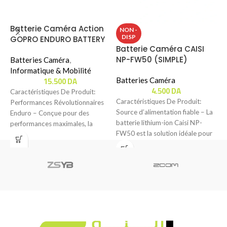
Batterie Caméra Action
NON -
DISP
GOPRO ENDURO BATTERY
Batterie Caméra CAISI
B
Pour HERO 9/10/11/12
NP-FW50 (SIMPLE)
L
Batteries Caméra
,
Informatique & Mobilité
15.500
DA
Batteries Caméra
B
4.500
DA
Caractéristiques De Produit:
Caractéristiques De Produit:
C
Performances Révolutionnaires
Source d’alimentation fiable – La
É
Enduro – Conçue pour des
batterie lithium-ion Caisi NP-
m
performances maximales, la
FW50 est la solution idéale pour
o
batterie Enduro de 1 720 mAh est
alimenter certains appareils
a