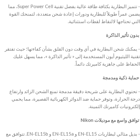
‫- تتميز البطارية بكثافة طاقة عالية بفضل تقنية Super Power Cell، مما
يضمن عمراً طويلاً للبطارية ودورات إعادة شحن متعددة، لتمنحك القوة
التي تحتاجها لالتقاط لقطات استثنائية.
‫ بدون تأثير الذاكرة
‫- يمكنك شحن البطارية في أي وقت دون القلق بشأن كفاءتها؛ حيث تفتقر
تقنية الليثيوم أيون المستخدمة إلى « تأثير الذاكرة »، مما يسهل عليك
الحفاظ على جاهزية كاميرتك دائماً.
‫ حماية ذكية ومدمجة
‫- تحتوي البطارية على شريحة دقيقة مدمجة تمنع الشحن الزائد وارتفاع
درجة الحرارة، وتوفر حماية ضد الدوائر الكهربائية القصيرة، مما يحمي
إلكترونيات كاميرتك الثمينة.
‫ توافق واسع مع موديلات Nikon
‫- بديل مثالي لبطاريات EN-EL15 و EN-EL15a و EN-EL15b. تتوافق مع