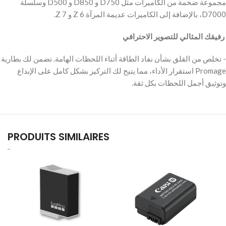
مجموعة ضخمة من الكاميرات مثل D750 و D850 و D500 وسلسلة
D7000، بالإضافة إلى الكاميرات عديمة المرآة Z 6 و Z 7.
‫ رفيقك المثالي للتصوير الاحترافي
‫- تخلص من القلق بشأن نفاد الطاقة أثناء اللحظات الهامة. تضمن لك بطارية
Promage استقرار الأداء، مما يتيح لك التركيز بشكل كامل على الإبداع
وتوثيق أجمل اللحظات بكل ثقة.
PRODUITS SIMILAIRES