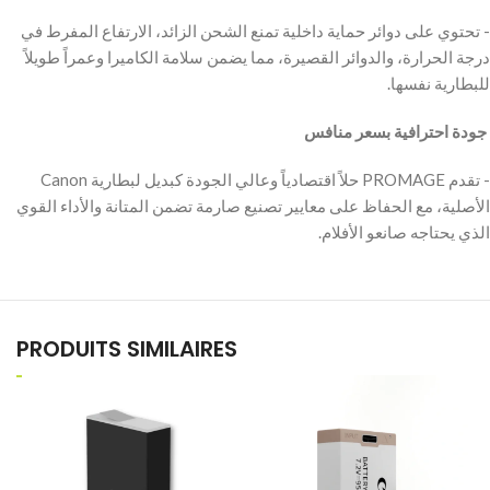
‫- تحتوي على دوائر حماية داخلية تمنع الشحن الزائد، الارتفاع المفرط في
درجة الحرارة، والدوائر القصيرة، مما يضمن سلامة الكاميرا وعمراً طويلاً
للبطارية نفسها.
‫ جودة احترافية بسعر منافس
‫- تقدم PROMAGE حلاً اقتصادياً وعالي الجودة كبديل لبطارية Canon
الأصلية، مع الحفاظ على معايير تصنيع صارمة تضمن المتانة والأداء القوي
الذي يحتاجه صانعو الأفلام.
PRODUITS SIMILAIRES