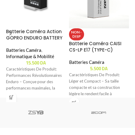
Batterie Caméra Action
NON -
DISP
GOPRO ENDURO BATTERY
Batterie Caméra CAISI
B
Pour HERO 9/10/11/12
CS-LP E17 (TYPE-C)
N
Batteries Caméra
,
Informatique & Mobilité
15.500
DA
Batteries Caméra
B
5.500
DA
Caractéristiques De Produit:
Caractéristiques De Produit:
C
Performances Révolutionnaires
Léger et Compact – Sa taille
S
Enduro – Conçue pour des
compacte et sa construction
b
performances maximales, la
légère le rendent facile à
F
batterie Enduro de 1 720 mAh est
transporter, parfait
a