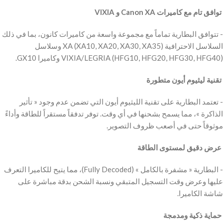
‫ توافق تام مع كاميرات Canon XA و VIXIA
‫- تتوافق البطارية تماماً مع مجموعة واسعة من كاميرات كانون، بما في ذلك
السلاسل الاحترافية XA (XA10, XA20, XA30, XA35) وسلاسل
VIXIA/LEGRIA (HFG10, HFG20, HFG30, HFG40) وكاميرا GX10.
‫ تقنية ليثيوم أيون متطورة
‫- تعتمد البطارية على تقنية الليثيوم أيون التي تضمن عدم وجود « تأثير
الذاكرة »، مما يسمح بشحنها في أي وقت. توفر تدفقاً مستقراً للطاقة وأداءً
موثوقاً حتى في أصعب ظروف التصوير.
‫ عرض دقيق لمستوى الطاقة
‫- البطارية « مشفرة بالكامل » (Fully Decoded)، مما يتيح للكاميرا التعرف
عليها وعرض وقت التسجيل المتبقي ونسبة الشحن بدقة مباشرة على
شاشة الكاميرا.
‫ حماية ذكية ومدمجة