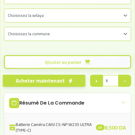
Ajouter au panier
Acheter maintenant
+
−
Résumé De La Commande
Batterie Caméra CAISI CS-NP W235 ULTRA
8.500
DA
x1
(TYPE-C)