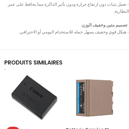
‫- تعمل بثبات دون ارتفاع حرارة ودون تأثير الذاكرة مما يحافظ على عمر
‫ تصميم متين وخفيف الوزن
PRODUITS SIMILAIRES