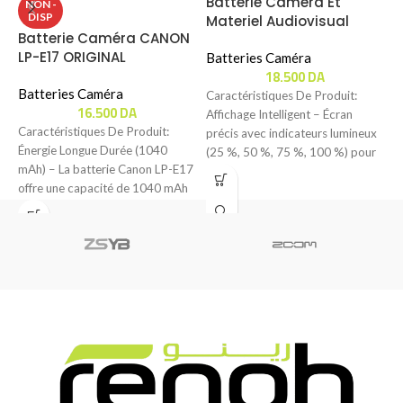
Batterie Caméra Et
B
NON -
DISP
Materiel Audiovisual
M
Batterie Caméra CANON
CAISI CS-NP-F970H (
S
LP-E17 ORIGINAL
TYPE-C / 10500mAh )
Batteries Caméra
B
18.500
DA
Batteries Caméra
Caractéristiques De Produit:
C
16.500
DA
Affichage Intelligent – Écran
C
Caractéristiques De Produit:
précis avec indicateurs lumineux
1
Énergie Longue Durée (1040
(25 %, 50 %, 75 %, 100 %) pour
h
mAh) – La batterie Canon LP-E17
S
offre une capacité de 1040 mAh
avec