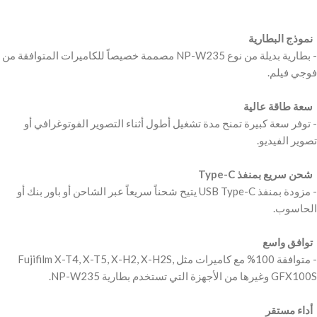
‫ نموذج البطارية
‫- بطارية بديلة من نوع NP-W235 مصممة خصيصاً للكاميرات المتوافقة من
‫ سعة طاقة عالية
‫- توفر سعة كبيرة تمنح مدة تشغيل أطول أثناء التصوير الفوتوغرافي أو
‫ شحن سريع بمنفذ Type-C
‫- مزودة بمنفذ USB Type-C يتيح شحناً سريعاً عبر الشاحن أو باور بنك أو
‫ توافق واسع
‫- متوافقة 100% مع كاميرات مثل Fujifilm X-T4, X-T5, X-H2, X-H2S,
‫ أداء مستقر