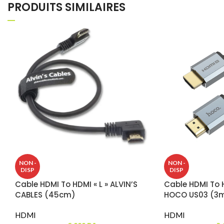
PRODUITS SIMILAIRES
NON -
NON -
DISP
DISP
Cable HDMI To HDMI « L » ALVIN’S
Cable HDMI To 
CABLES (45cm)
HOCO US03 (3
HDMI
HDMI