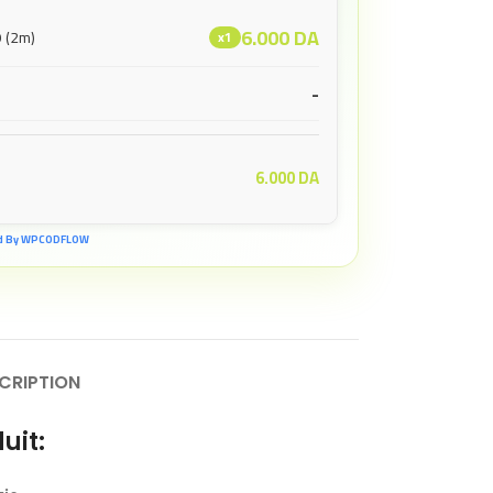
6.000
DA
 (2m)
x1
-
6.000
DA
d By WPCODFLOW
CRIPTION
uit: