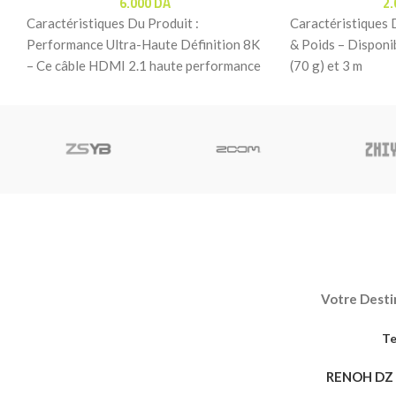
6.000
DA
2
Caractéristiques Du Produit :
Caractéristiques 
Performance Ultra-Haute Définition 8K
& Poids – Disponib
– Ce câble HDMI 2.1 haute performance
(70 g) et 3 m
offre une transmission vidéo et
Votre Destin
Te
RENOH DZ