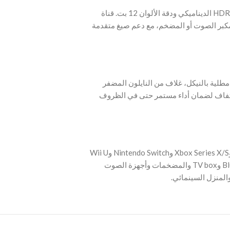
‫- استمتع بمجموعة ألوان واسعة وتفاصيل دقيقة بفضل HDR الديناميكي ودقة الألوان 12 بت. قناة
eARC ر الصوت أو المضخم، مع دعم صيغ متقدمة
صلات مطلية بالنيكل، غلاف من النايلون المضفر
لتفاف لضمان أداء مستمر حتى في الظروف
‫- متوافق مع Apple TV وPS5 وPS4 Pro وRoku Stick وXbox Series X/S وNintendo Switch وWii U
وأجهزة الكمبيوتر المحمولة والكمبيوتر المكتبي وBlu-ray وTV box والمضخمات وأجهزة الصوت
 والمنزل السينمائي