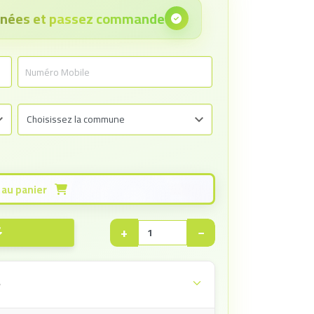
onnées et passez commande
Ajouter au panier
+
−
e