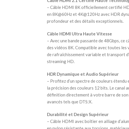
Câble HDMI 2.1 Certifié Haute Technolo
– Câble HDMI 8K officiellement certifié HD
en 8K@60Hz et 4K@120Hz avec HDR dynamiq
profondeur et des détails exceptionnels.
Câble HDMI Ultra Haute Vitesse
– Avec une bande passante de 48Gbps, ce câ
des vidéos 8K. Compatible avec toutes le
de rafraîchissement variable et transport d
streaming HD.
HDR Dynamique et Audio Supérieur
– Profitez d’un spectre de couleurs étendu 
la précision des couleurs 12 bits. Le canal
définition directement à votre barre de son
avancés tels que DTS:X.
Durabilité et Design Supérieur
– Câble HDMI avec boîtier en alliage d’alum
en nylon résistante aux torsions, matériau