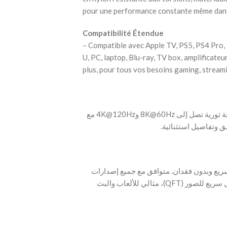
pour une performance constante même dans
Compatibilité Étendue
– Compatible avec Apple TV, PS5, PS4 Pro, 
U, PC, laptop, Blu-ray, TV box, amplificateu
plus, pour tous vos besoins gaming, stream
‫- كابل HDMI 8K معتمد رسميًا من HDMI 2.1، يوفر دقة ثورية تصل إلى 8K@60Hz و4K@120Hz مع
قدرة نقل 48Gbps، يضمن هذا الكابل نقل فيديو 8K سريع وبدون فقدان. متوافق مع جميع إصدارات
HDMI ويدعم 4K@120Hz مع معدل تحديث متغير ونقل سريع للصور (QFT)، مثالي للألعاب والبث