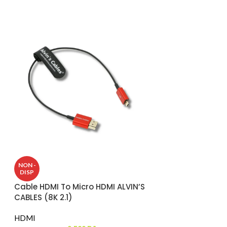
Cable UGREEN U
NON -
Cable With 100
DISP
Charging Adapt
Cable HDMI To Micro HDMI ALVIN’S
(2m) (65020)
HDMI
CABLES (8K 2.1)
8.
Caractéristiques 
HDMI