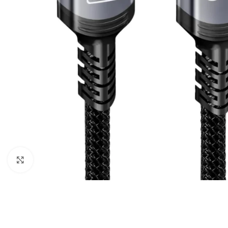
Câbles Video
Click to enlarge