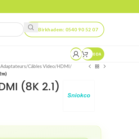
Birkhadem: 0540 90 52 07
Kouba: 0560 90 52 03
0
DA
 Adaptateurs
/
Câbles Video
/
HDMI
/
2m)
MI (8K 2.1)