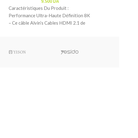
9.500
DA
Adaptateur USB-
4K@60Hz avec cha
Caractéristiques Du Produit :
adaptateur USB-C
Performance Ultra-Haute Définition 8K
UGREEN vous
– Ce câble Alvin’s Cables HDMI 2.1 de
nouvelle génération supporte des