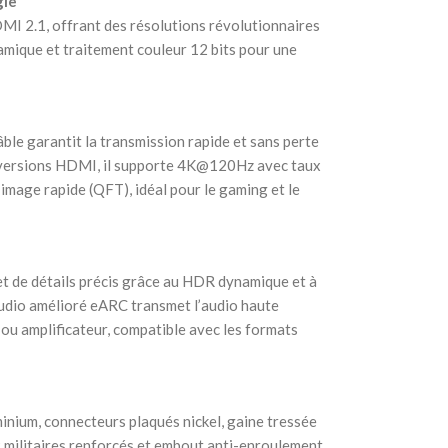
gie
MI 2.1, offrant des résolutions révolutionnaires
ue et traitement couleur 12 bits pour une
ble garantit la transmission rapide et sans perte
s versions HDMI, il supporte 4K@120Hz avec taux
’image rapide (QFT), idéal pour le gaming et le
et de détails précis grâce au HDR dynamique et à
 audio amélioré eARC transmet l’audio haute
 ou amplificateur, compatible avec les formats
inium, connecteurs plaqués nickel, gaine tressée
x militaires renforcés et embout anti-enroulement