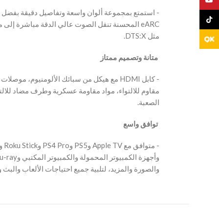
TikTo
المحسنة تنقل الصوت عالي الدقة مباشرة إلى مكب
مثل DTS:X.
‫ متانة وتصميم ممتاز
‫- كابل HDMI مع هيكل من سبائك الألومنيوم، مو
مقاوم للالتواء، مواد مقاومة عسكرية وطرف مضاد للا
الصعبة.
‫ توافق واسع
والصورة والمزيد، لتلبية جميع احتياجات الألعاب والبث.