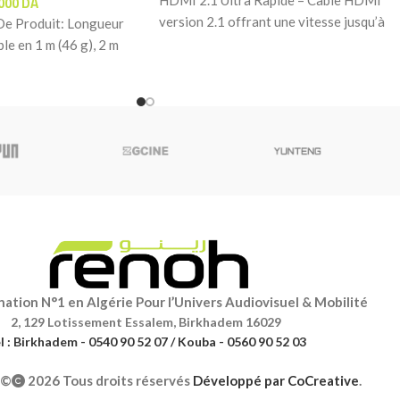
.000
DA
HDMI 2.1 Ultra Rapide – Câble HDMI
version 2.1 offrant une vitesse jusqu’à
De Produit: Longueur
2,6 fois plus
le en 1 m (46 g), 2 m
ation N°1 en Algérie Pour l’Univers Audiovisuel & Mobilité
2, 129 Lotissement Essalem, Birkhadem 16029
l : Birkhadem - 0540 90 52 07 / Kouba - 0560 90 52 03
©
2026 Tous droits réservés
Développé par
CoCreative
.