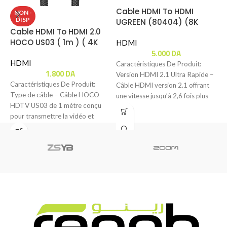
Cable HDMI To HDMI
C
NON -
DISP
UGREEN (80404) (8K
A
Cable HDMI To HDMI 2.0
60Hz) 3m
HOCO US03 ( 1m ) ( 4K
HDMI
5.000
DA
60Hz )
HDMI
Caractéristiques De Produit:
C
1.800
DA
Version HDMI 2.1 Ultra Rapide –
C
Caractéristiques De Produit:
Câble HDMI version 2.1 offrant
A
Type de câble – Câble HOCO
une vitesse jusqu’à 2,6 fois plus
h
HDTV US03 de 1 mètre conçu
c
pour transmettre la vidéo et