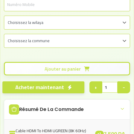
Ajouter au panier
Acheter maintenant
+
−
Résumé De La Commande
Cable HDMI To HDMI UGREEN (8K 60Hz)
7.500
DA
x1