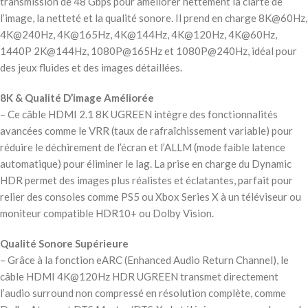
transmission de 48 Gbps pour améliorer nettement la clarté de
l’image, la netteté et la qualité sonore. Il prend en charge 8K@60Hz,
4K@240Hz, 4K@165Hz, 4K@144Hz, 4K@120Hz, 4K@60Hz,
1440P 2K@144Hz, 1080P@165Hz et 1080P@240Hz, idéal pour
des jeux fluides et des images détaillées.
8K & Qualité D’image Améliorée
– Ce câble HDMI 2.1 8K UGREEN intègre des fonctionnalités
avancées comme le VRR (taux de rafraîchissement variable) pour
réduire le déchirement de l’écran et l’ALLM (mode faible latence
automatique) pour éliminer le lag. La prise en charge du Dynamic
HDR permet des images plus réalistes et éclatantes, parfait pour
relier des consoles comme PS5 ou Xbox Series X à un téléviseur ou
moniteur compatible HDR10+ ou Dolby Vision.
Qualité Sonore Supérieure
– Grâce à la fonction eARC (Enhanced Audio Return Channel), le
câble HDMI 4K@120Hz HDR UGREEN transmet directement
l’audio surround non compressé en résolution complète, comme