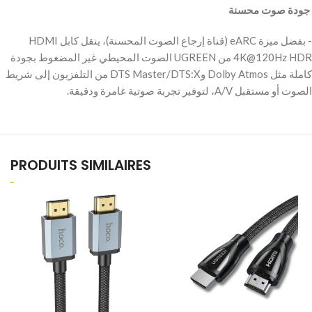
‫ جودة صوت محسنة
‫- بفضل ميزة eARC (قناة إرجاع الصوت المحسنة)، ينقل كابل HDMI
4K@120Hz HDR من UGREEN الصوت المحيطي غير المضغوط بجودة
كاملة مثل Dolby Atmos وDTS Master/DTS:X من التلفزيون إلى شريط
الصوت أو مستقبل A/V، لتوفير تجربة صوتية غامرة ودقيقة.
PRODUITS SIMILAIRES