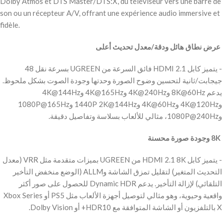
Dolby Atmos et DTS Master/DTS:X, du téléviseur vers une barre de
son ou un récepteur A/V, offrant une expérience audio immersive et
fidèle.
‫ عرض نطاق هائل ودقة/معدل تحديث أعلى
‫- يتميز كابل HDMI 2.1 فائق السرعة من UGREEN بسرعة نقل 48
جيجابت/ثانية لتحسين وضوح الصورة وحدتها وجودة الصوت بشكل ملحوظ.
يدعم 8K@60Hz و4K@240Hz و4K@165Hz و4K@144Hz
و4K@120Hz و4K@60Hz و1440P 2K@144Hz و1080P@165Hz
و1080P@240Hz، مثالي للألعاب بسلاسة وتفاصيل دقيقة.
‫ 8K وجودة صورة محسنة
‫- يتميز كابل HDMI 2.1 8K من UGREEN بميزات متقدمة مثل VRR (معدل
التحديث المتغير) لتقليل تمزق الشاشة وALLM (الوضع منخفض التأخير
التلقائي) لإزالة التأخير. يدعم Dynamic HDR للحصول على صور أكثر
واقعية وحيوية، وهو مثالي لتوصيل أجهزة الألعاب مثل PS5 أو Xbox Series
X بالتلفزيون أو الشاشة المتوافقة مع HDR10+ أو Dolby Vision.