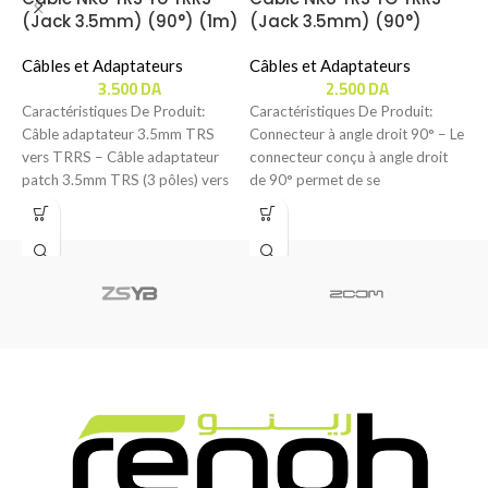
(Jack 3.5mm) (90°) (1m)
(Jack 3.5mm) (90°)
(
(20cm)
(
Câbles et Adaptateurs
Câbles et Adaptateurs
C
3.500
DA
2.500
DA
M
e
Caractéristiques De Produit:
Caractéristiques De Produit:
Câble adaptateur 3.5mm TRS
Connecteur à angle droit 90° – Le
vers TRRS – Câble adaptateur
connecteur conçu à angle droit
C
patch 3.5mm TRS (3 pôles) vers
de 90° permet de se
C
TRRS (4
U
l