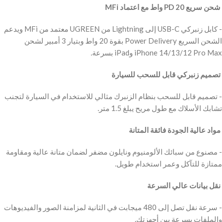
‫ شحن سريع PD 20 واط مع اعتماد MFi
‫- كابل زنبركي USB-C إلى Lightning من UGREEN معتمد من MFi ويدعم
الشحن السريع Power Delivery بقوة 20 واط وبتيار 3 أمبير لشحن
iPhone 14/13/12 Pro Max وiPad بسرعة.
‫ تصميم زنبركي قابل للسحب للسيارة
‫- تصميم قابل للسحب بنظام الزنبرك مثالي للاستخدام في السيارة لتجنب
تشابك الأسلاك مع طول مريح يبلغ 1.5 متر.
‫ مواد عالية الجودة فائقة المتانة
‫- مصنوع من سبائك الألومنيوم ونايلون مضفر لضمان متانة عالية ومقاومة
ممتازة للتآكل وعمر استخدام طويل.
‫ نقل بيانات عالي السرعة
‫- سرعة نقل تصل إلى 480 ميجابت في الثانية لمزامنة الصور والفيديوهات
والملفات بسرعة بين أجهزتك.