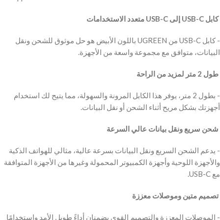
‫ كابل USB-C إلى USB-C متعدد الاستخدامات
‫- كابل USB-C من UGREEN باللون الأبيض هو حل موثوق للشحن ونقل
البيانات، متوافق مع مجموعة واسعة من الأجهزة.
‫ طول 2 متر لمزيد من الراحة
‫- بطول 2 متر، يوفر هذا الكابل المرونة والسهولة، مما يتيح لك استخدام
أجهزتك بشكل مريح أثناء الشحن أو نقل البيانات.
‫ شحن سريع ونقل بيانات عالي السرعة
‫- يدعم الشحن السريع ونقل البيانات بسرعة عالية، مثالي للهواتف الذكية
والأجهزة اللوحية وأجهزة الكمبيوتر المحمولة وغيرها من الأجهزة المتوافقة
مع USB-C.
‫ تصميم متين وموصلات معززة
‫- الموصلات المعززة والتصميم القوي يضمنان أداءً طويل الأمد واستخدامًا