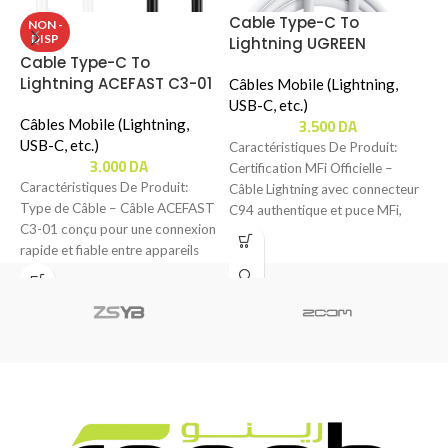
Cable Type-C To
C
NON -
DISP
Lightning UGREEN
(
Cable Type-C To
(10493) (Blanc) (1m)
(
Lightning ACEFAST C3-01
Câbles Mobile (Lightning,
C
USB-C, etc.)
M
3.500
DA
Câbles Mobile (Lightning,
e
USB-C, etc.)
Caractéristiques De Produit:
3.000
DA
Certification MFi Officielle –
C
Caractéristiques De Produit:
Câble Lightning avec connecteur
C
Type de Câble – Câble ACEFAST
C94 authentique et puce MFi,
U
C3-01 conçu pour une connexion
répondant aux standards MFi
l
rapide et fiable entre appareils
compatibles.