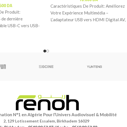
.500
DA
Caractéristiques De Produit: Améliorez
De Produit:
Votre Expérience Multimédia –
 de dernière
L’adaptateur USB vers HDMI Digital AV,
âble USB-C vers USB-
basé sur l’application EZCast, vous
la toute dernière
permet
ation N°1 en Algérie Pour l’Univers Audiovisuel & Mobilité
2, 129 Lotissement Essalem, Birkhadem 16029