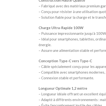
Construction Haute Qualité
– Fabriqué avec des matériaux premium garan
– Conçu pour résister à une utilisation quot
– Solution fiable pour la charge et le trans
Charge Ultra-Rapide 100W
– Puissance impressionnante jusqu’à 100W 
– Idéal pour smartphones, tablettes, ordin
énergie.
– Assure une alimentation stable et perfor
Conception Type-C vers Type-C
– Câble spécialement conçu pour les appare
– Compatible avec smartphones modernes, ta
– Connexion stable et performante.
Longueur Optimale 1,2 mètre
– Longueur idéale offrant un excellent équili
– Adapté à différents environnements : ma
– Évite l’encombrement inutile des câbles.