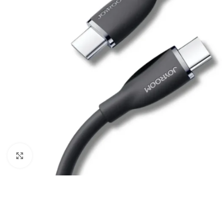
Câbles Video
Click to enlarge