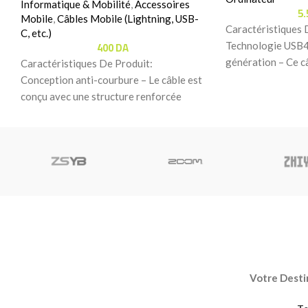
Informatique & Mobilité
,
Accessoires
5
Mobile
,
Câbles Mobile (Lightning, USB-
Caractéristiques 
C, etc.)
400
DA
Technologie USB4
génération – Ce c
Caractéristiques De Produit:
C prend en charge 
Conception anti-courbure – Le câble est
conçu avec une structure renforcée
anti-courbure pour offrir une meilleure
résistance
Votre Destin