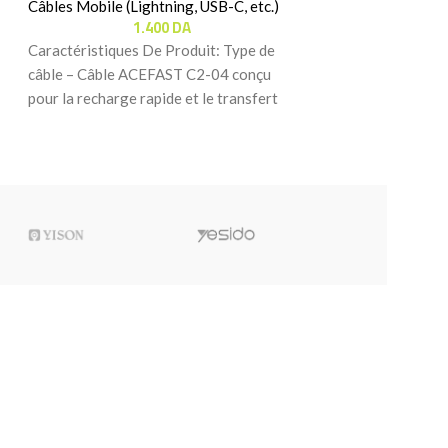
7
Câbles Mobile (Lightning, USB-C, etc.)
1.400
DA
Caractéristiques 
Caractéristiques De Produit: Type de
Poids – Longueur 
câble – Câble ACEFAST C2-04 conçu
poids léger de 28 
pour la recharge rapide et le transfert
de données