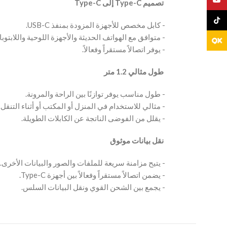
‫ تصميم Type-C إلى Type-C
TikTo
‫- كابل مخصص للأجهزة المزودة بمنفذ USB-C.
‫- متوافق مع الهواتف الحديثة والأجهزة اللوحية واللابتوبات وأجهزة -C
‫- يوفر اتصالاً مستقراً وفعالاً.
‫ طول مثالي 1.2 متر
‫- طول مناسب يوفر توازنًا بين الراحة والمرونة.
‫- مثالي للاستخدام في المنزل أو المكتب أو أثناء التنقل.
‫- يقلل من الفوضى الناتجة عن الكابلات الطويلة.
‫ نقل بيانات موثوق
‫- يتيح مزامنة سريعة للملفات والصور والبيانات الأخرى.
‫- يضمن اتصالاً مستقراً وفعالاً بين أجهزة Type-C.
‫- يجمع بين الشحن القوي ونقل البيانات السلس.