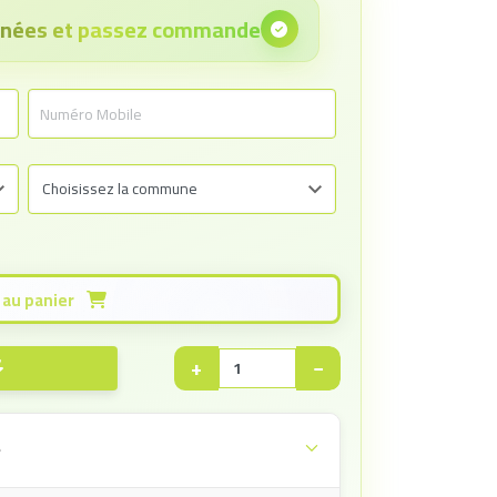
onnées et passez commande
Ajouter au panier
+
−
e