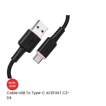
NON -
NON -
DISP
DISP
Cable USB To Type-C ACEFAST C2-
Cable USB-A To
04
Câbles Mobile (Lig