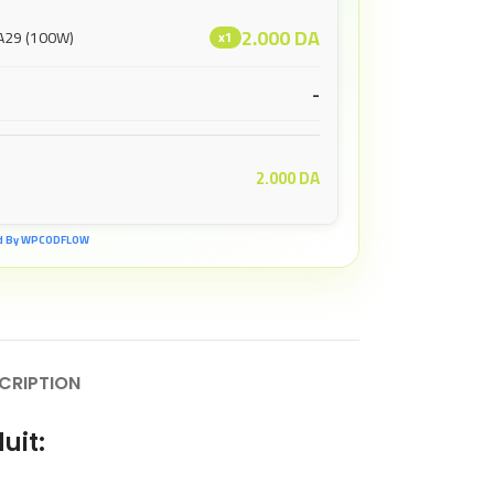
2.000
DA
A29 (100W)
x1
-
2.000
DA
d By WPCODFLOW
CRIPTION
uit: