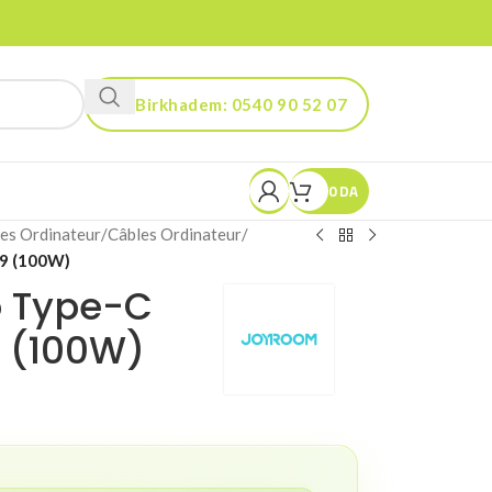
Birkhadem: 0540 90 52 07
Kouba: 0560 90 52 03
0
DA
es Ordinateur
/
Câbles Ordinateur
/
9 (100W)
o Type-C
 (100W)