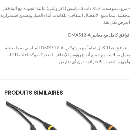
‫- مزود بموصلات XLR ذات 3 دبابيس (ذكر وأنثى) عالية الجودة مع آلية قفل
محكمة، مما يمنع الانفصال المفاجئ للكابلات أثناء العمل ويضمن استمرارية
العرض بكل ثقة.
‫ توافق كامل مع معايير DMX512-A
‫- يتوافق هذا الكابل تماماً مع بروتوكول DMX512-A القياسي، مما يجعله
يعمل بسلاسة مع جميع أنواع رؤوس الإضاءة المتحركة، وكشافات LED،
وأجهزة الضباب الاحترافية دون أي تعارض.
PRODUITS SIMILAIRES