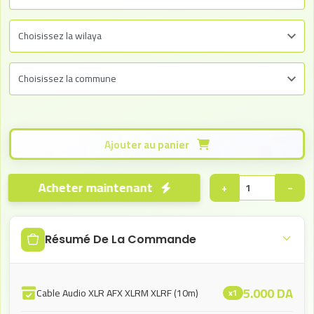
Ajouter au panier
Acheter maintenant
+
−
Résumé De La Commande
5.000
DA
Cable Audio XLR AFX XLRM XLRF (10m)
x1