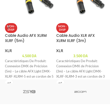
C
NON -
NON -
DISP
DISP
X
Cable Audio AFX XLRM
Cable Audio XLR AFX
XLRF (5m)
XLRM XLRF (3m)
X
XLR
XLR
C
4.500
DA
3.500
DA
P
Caractéristiques De Produit:
Caractéristiques De Produit:
(
Connexion DMX de Précision
Connexion DMX de Précision
X
(5m) – Le câble AFX Light DMX-
(3m) – Le câble AFX Light DMX-
s
XLRF-XLRM-5 est un cordon de 5
XLRF-XLRM-3 est un cordon de 3
mètres
mètres