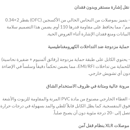
‫ نقل إشارة مستقر وبدون فقدان
‫- يتميز بموصلات من النحاس الخالي من الأكسجين (OFC) بقطر 2×0.34
مم²، مما يحافظ على مقاومة قدرها 110 أوم. يضمن هذا التصميم سلامة
البيانات ومنع فقدان الإشارة أثناء العروض الحية.
‫ حماية مزدوجة ضد التداخلات الكهرومغناطيسية
‫- يحتوي الكابل على طبقة حماية مزدوجة (رقائق ألمنيوم + ضفيرة نحاسية)
للحماية من تداخلات EMI/RFI، مما يضمن تحكماً دقيقاً وسلساً في الإضاءة
دون أي تشويش خارجي.
‫ مرونة عالية ومتانة في ظروف الاستخدام الشاق
‫- الغطاء الخارجي مصنوع من مادة PVC المرنة والمقاومة للزيوت والأشعة
فوق البنفسجية. كما يظل الكابل قابلاً للطي والمد بسهولة في درجات حرارة
تصل إلى -20 درجة مئوية دون أن يصبح صلباً.
‫ موصلات XLR بنظام قفل آمن