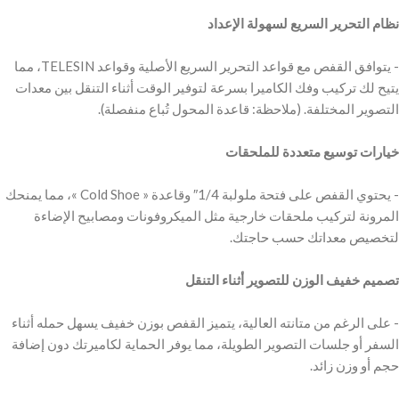
‫نظام التحرير السريع لسهولة الإعداد
‫- يتوافق القفص مع قواعد التحرير السريع الأصلية وقواعد TELESIN، مما
يتيح لك تركيب وفك الكاميرا بسرعة لتوفير الوقت أثناء التنقل بين معدات
‫- يحتوي القفص على فتحة ملولبة 1/4″ وقاعدة « Cold Shoe »، مما يمنحك
المرونة لتركيب ملحقات خارجية مثل الميكروفونات ومصابيح الإضاءة
‫تصميم خفيف الوزن للتصوير أثناء التنقل
‫- على الرغم من متانته العالية، يتميز القفص بوزن خفيف يسهل حمله أثناء
السفر أو جلسات التصوير الطويلة، مما يوفر الحماية لكاميرتك دون إضافة