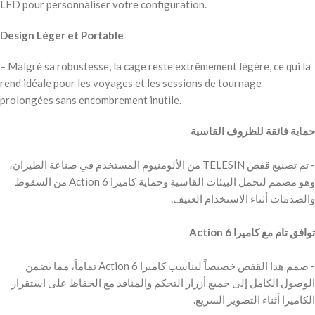
LED pour personnaliser votre configuration.
Design Léger et Portable
– Malgré sa robustesse, la cage reste extrêmement légère, ce qui la
rend idéale pour les voyages et les sessions de tournage
prolongées sans encombrement inutile.
‫حماية فائقة للظروف القاسية
‫- تم تصنيع قفص TELESIN من الألومنيوم المستخدم في صناعة الطيران،
وهو مصمم لتحمل البيئات القاسية وحماية كاميرا Action 6 من السقوط
‫توافق تام مع كاميرا
‫- صمم هذا القفص خصيصاً ليناسب كاميرا Action 6 تماماً، مما يضمن
الوصول الكامل إلى جميع أزرار التحكم والمنافذ مع الحفاظ على استقرار