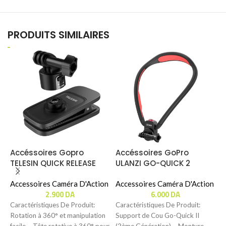
PRODUITS SIMILAIRES
Accéssoires Gopro
Accéssoires GoPro
TELESIN QUICK RELEASE
ULANZI GO-QUICK 2
B
MAGNETIC BACKPACK
MAGNETIC NECK HOLDER
I
CLIP (S2-JFM-01)
Accessoires Caméra D'Action
Accessoires Caméra D'Action
2.900
DA
6.000
DA
A
Caractéristiques De Produit:
Caractéristiques De Produit:
B
Rotation à 360° et manipulation
Support de Cou Go-Quick II
facile – Tête rotative à 360° pour
(2ème Génération) – Monture