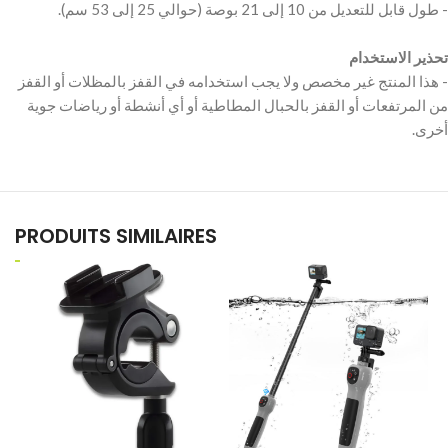
‫تحذير الاستخدام
‫- هذا المنتج غير مخصص ولا يجب استخدامه في القفز بالمظلات أو القفز
من المرتفعات أو القفز بالحبال المطاطية أو أي أنشطة أو رياضات جوية
PRODUITS SIMILAIRES