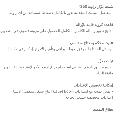
‫تثبيت دوّار بزاوية 360°
‫قاعدة كروية قابلة للإزالة
‫تثبيت محكم بمفتاح سداسي
‫ثبات معزّز
‫- يتيح منزلق الدعم المثلثي استخدام ذراع لدعم الآخر لإنشاء منصة تصوير
‫إمكانية تخصيص الإعدادات
‫- يمكن دمجه مع امتدادات Boom إضافية (تباع بشكل منفصل) لإنشاء
‫نطاق التمديد