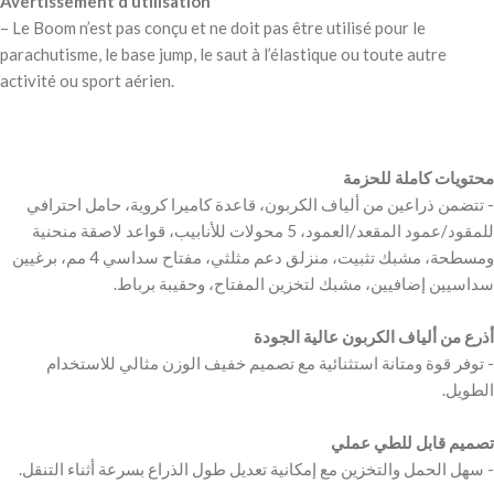
Avertissement d’utilisation
– Le Boom n’est pas conçu et ne doit pas être utilisé pour le
parachutisme, le base jump, le saut à l’élastique ou toute autre
activité ou sport aérien.
‫محتويات كاملة للحزمة
‫- تتضمن ذراعين من ألياف الكربون، قاعدة كاميرا كروية، حامل احترافي
للمقود/عمود المقعد/العمود، 5 محولات للأنابيب، قواعد لاصقة منحنية
ومسطحة، مشبك تثبيت، منزلق دعم مثلثي، مفتاح سداسي 4 مم، برغيين
‫أذرع من ألياف الكربون عالية الجودة
‫- توفر قوة ومتانة استثنائية مع تصميم خفيف الوزن مثالي للاستخدام
‫تصميم قابل للطي عملي