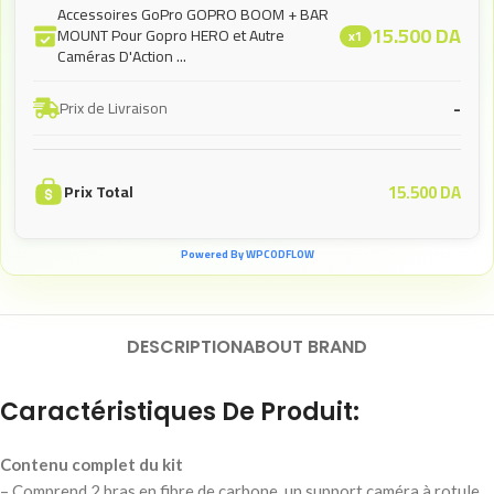
Accessoires GoPro GOPRO BOOM + BAR
15.500
DA
MOUNT Pour Gopro HERO et Autre
x1
Caméras D'Action ...
-
Prix de Livraison
15.500
DA
Prix Total
Powered By WPCODFLOW
DESCRIPTION
ABOUT BRAND
Caractéristiques De Produit:
Contenu complet du kit
– Comprend 2 bras en fibre de carbone, un support caméra à rotule,