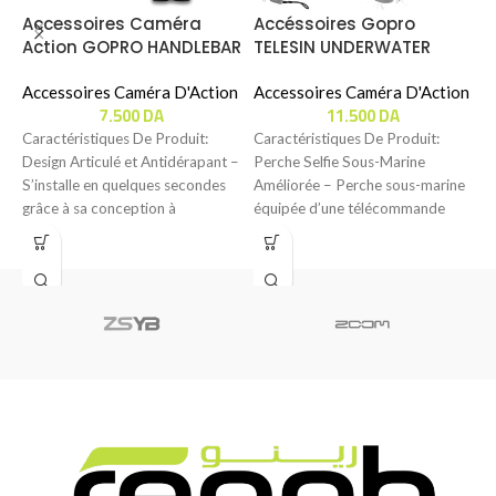
Accessoires Caméra
Accéssoires Gopro
C
Action GOPRO HANDLEBAR
TELESIN UNDERWATER
D
/ SEATPOST / POLE MOUNT
REMOTE CONTROL STICK
W
Accessoires Caméra D'Action
(GP-WBT-001)
Accessoires Caméra D'Action
D
A
7.500
DA
11.500
DA
(
Caractéristiques De Produit:
Caractéristiques De Produit:
C
Design Articulé et Antidérapant –
Perche Selfie Sous-Marine
C
S’installe en quelques secondes
Améliorée – Perche sous-marine
C
grâce à sa conception à
équipée d’une télécommande
A
charnière, se fixant
Bluetooth pour GoPro,
A
permettant de capturer
facilement