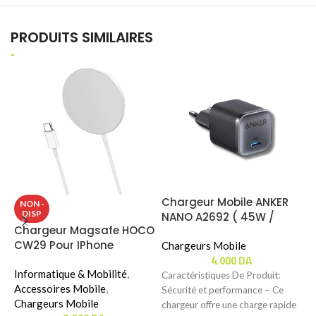
PRODUITS SIMILAIRES
Chargeur Mobile ANKER
C
NON -
DISP
NANO A2692 ( 45W /
Z
Chargeur Magsafe HOCO
1xUSB-C ) ( JUSTE BOITIER
3
CW29 Pour IPhone
)
Chargeurs Mobile
J
C
4.000
DA
Informatique & Mobilité
,
Caractéristiques De Produit:
C
Accessoires Mobile
,
Sécurité et performance – Ce
S
Chargeurs Mobile
chargeur offre une charge rapide
C