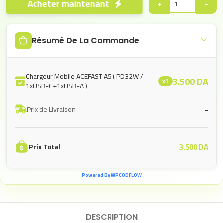
Acheter maintenant
+
−
Résumé De La Commande
Chargeur Mobile ACEFAST A5 ( PD32W /
3.500
DA
x1
1xUSB-C+1xUSB-A )
-
Prix de Livraison
3.500
DA
Prix Total
Powered By WPCODFLOW
DESCRIPTION