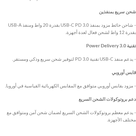
شحن سريع بمنفذين
‫- شاحن حائط مزود بمنفذ USB-C PD 3.0 بقدرة 20 واط ومنفذ USB-A
بقدرة 12 واط لشحن فعال لعدة أجهزة.
‫تقنية Power Delivery 3.0
‫- يدعم منفذ USB-C تقنية PD 3.0 لتوفير شحن سريع وذكي ومستقر.
قابس أوروبي
‫- مزود بقابس أوروبي متوافق مع المقابس الكهربائية القياسية في أوروبا.
دعم بروتوكولات الشحن السريع
‫- يدعم معظم بروتوكولات الشحن السريع لضمان شحن آمن ومتوافق مع
مختلف الأجهزة.