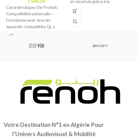
3.500
DA
et sécurisée grâce à la
f
Caractéristiques De Produit:
technologie ActiveShield
t
Compatibilité universelle –
p
Fonctionne avec tous les
appareils compatibles Qi, y
compris une large gamme
d’iPhones, smartphones
Votre Destination N°1 en Algérie Pour
l’Univers Audiovisuel & Mobilité