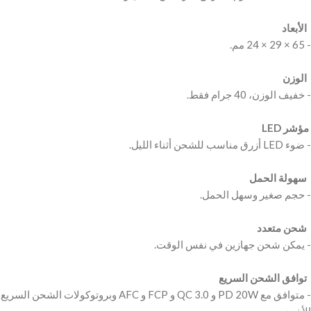
‫ الأبعاد ‬
‫ الوزن ‬
‫ سهولة الحمل ‬
‫ شحن متعدد ‬
‫ توافق الشحن السريع ‬
‫- متوافق مع PD 20W و QC 3.0 و FCP و AFC وبروتوكولات الشحن السريع