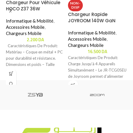
Chargeur Pour Véhicule
NON -
DISP
HOCO Z37 36W
Chargeur Rapide
C
JOYROOM 140W GaN
Informatique & Mobilité
,
ULTRA FAST CHARGER KIT
U
Accessoires Mobile
,
Avec Cable 240W (JR-
Informatique & Mobilité
,
(
I
Chargeurs Mobile
2.200
DA
TCG05EU)
Accessoires Mobile
,
A
Chargeurs Mobile
C
Caractéristiques De Produit:
16.500
DA
Matériau – Coque en métal + PC
Caractéristiques De Produit:
C
pour durabilité et résistance.
Charge Jusqu’à 4 Appareils
C
Dimensions et poids – Taille
Simultanément – Le JR-TCG05EU
r
de Joyroom permet d’alimenter
u
jusqu’à quatre appareils en même
d