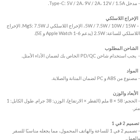
‫ الإخراج اللاسلكي ‬
‫ – 5W / 7.5W / 10W / 15W، الإخراج اللاسلكي لـ MgS: 7.5W. الإخراج
‫ الشاحن المطلوب ‬
‫ المواد ‬
‫ الأبعاد والوزن ‬
‫- الحجم: 58 × 8 ملم (القطر × الارتفاع)، الوزن: 38 جرام. طول الكابل: 1
تصميم 2 في 1 ‬
‫- تصميم 2 في 1 للساعة والهاتف المحمول، مما يجعله مناسبًا للسفر