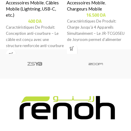
Accessoires Mobile
,
Câbles
TCG05EU)
Accessoires Mobile
,
Mobile (Lightning, USB-C,
Chargeurs Mobile
C
16.500
DA
etc.)
T
400
DA
Caractéristiques De Produit:
B
Caractéristiques De Produit:
Charge Jusqu’à 4 Appareils
d
Conception anti-courbure – Le
Simultanément – Le JR-TCG05EU
câble est conçu avec une
de Joyroom permet d’alimenter
structure renforcée anti-courbure
jusqu’à quatre appareils en même
pour offrir une meilleure
résistance