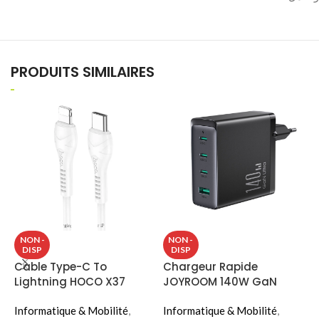
PRODUITS SIMILAIRES
S
NON -
NON -
DISP
DISP
S
Cable Type-C To
Chargeur Rapide
Lightning HOCO X37
JOYROOM 140W GaN
I
ULTRA FAST CHARGER KIT
A
Informatique & Mobilité
,
Avec Cable 240W (JR-
Informatique & Mobilité
,
&