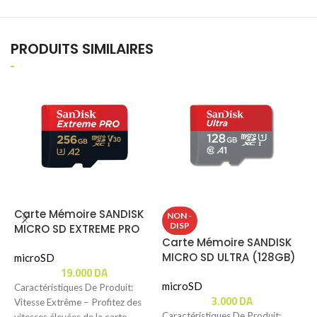
PRODUITS SIMILAIRES
Carte Mémoire SANDISK
NON -
DISP
MICRO SD EXTREME PRO
Carte Mémoire SANDISK
C
(256GB) 200MBS
MICRO SD ULTRA (128GB)
M
microSD
19.000
DA
100MBS
1
microSD
m
Caractéristiques De Produit:
3.000
DA
Vitesse Extrême – Profitez des
Caractéristiques De Produit:
C
vitesses élevées de la carte