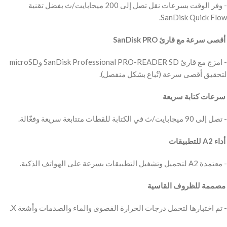
‫- وفر الوقت بسرعات نقل تصل إلى 200 ميجابايت/ث بفضل تقنية
SanDisk Quick Flow.
‫ أقصى سرعة مع قارئ SanDisk PRO
‫- امزج مع قارئ SanDisk Professional PRO-READER SD وmicroSD
لتحقيق أقصى سرعة (تُباع بشكل منفصل).
‫ سرعات كتابة سريعة
‫- تصل إلى 90 ميجابايت/ث في الكتابة للقطات متتابعة سريعة وفعّالة.
‫ أداء A2 للتطبيقات
‫- معتمدة A2 لتحميل وتشغيل التطبيقات بسرعة على الهواتف الذكية.
‫ مصممة للظروف القاسية
‫- تم اختبارها لتحمل درجات الحرارة القصوى والماء والصدمات وأشعة X.