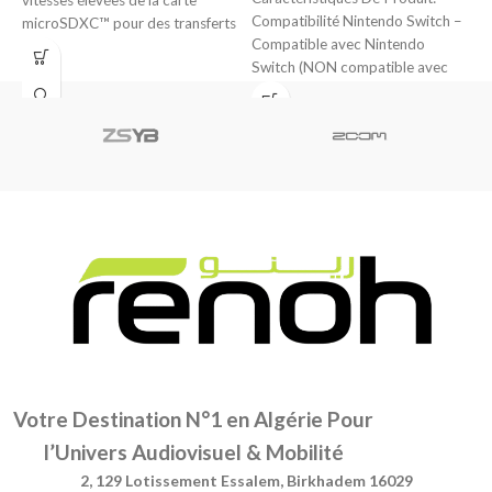
Compatibilité Nintendo Switch –
M
microSDXC™ pour des transferts
Compatible avec Nintendo
v
rapides, des applications
Switch (NON compatible avec
f
Nintendo Switch 2). Stockage
A
Idéal pour
Votre Destination N°1 en Algérie Pour
l’Univers Audiovisuel & Mobilité
2, 129 Lotissement Essalem, Birkhadem 16029