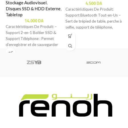
4.500
DA
Stockage Audiovisuel
,
Disques SSD & HDD Externe
,
Caractéristiques De Produit:
C
Tabletop
Support Bluetooth Tout-en-Un –
C
14.000
DA
Sert de trépied de table, perche à
t
Caractéristiques De Produit: –
selfie, support de téléphone,
t
Support 2-en-1 Boîtier SSD &
poignée Bluetooth,
Support Téléphone : Permet
d’enregistrer et de sauvegarder
vos vidéos directement