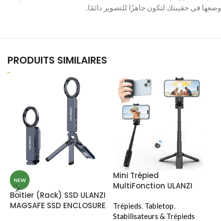
PRODUITS SIMILAIRES
Mini Trépied
M
NEW
MultiFonction ULANZI
M
Boitier (Rack) SSD ULANZI
JJ02 EXTENDABLE GRIP
3
MAGSAFE SSD ENCLOSURE
TRIPOD
Trépieds
,
Tabletop
,
T
PHONE STAND (MA58)
Stabilisateurs & Trépieds
S