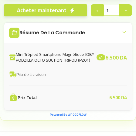
Acheter maintenant
+
−
Résumé De La Commande
Mini Trépied Smartphone Magnétique JOBY
6.500
DA
x1
PODZILLA OCTO SUCTION TRIPOD (PZ01)
-
Prix de Livraison
6.500
DA
Prix Total
Powered By WPCODFLOW