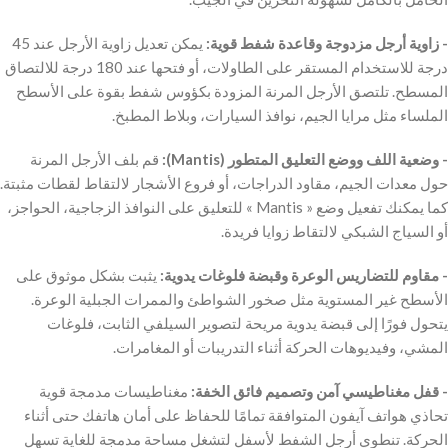
‫- زاوية أرجل مزدوجة وقاعدة شفط قوية:
يمكن تعديل زاوية الأرجل عند 45
درجة للاستخدام المستقر على الطاولات، أو فتحها عند 180 درجة للالتصاق
المسطح. تلتصق الأرجل المرنة المزودة بكؤوس شفط بقوة على الأسطح
‫- وضعية اللف ووضع التعليق المتطور (Mantis):
قم بلف الأرجل المرنة
حول معدات الجيم، مقاود الدراجات، أو فروع الأشجار لالتقاط لقطات مثبتة.
كما يمكنك تفعيل وضع « Mantis » للتعليق على النوافذ الزجاجية، الحواجز،
‫- مقاوم للتضاريس الوعرة وقبضة فلوغات يدوية:
يثبت بشكل موثوق على
الأسطح غير المستوية مثل صخور الشواطئ والممرات الجبلية الوعرة.
يتحول فورًا إلى قبضة يدوية مريحة لتصوير السيلفي الثابت، فلوغات
‫- قفل مغناطيسي آمن وتصميم فائق الخفة:
مغناطيسات مدمجة قوية
تحاذي هواتف آيفون المتوافقة تمامًا للحفاظ على أمان هاتفك حتى أثناء
الحركة. تنطوي أرجل الشفط لأسفل لتشغل مساحة مدمجة للغاية تسهل