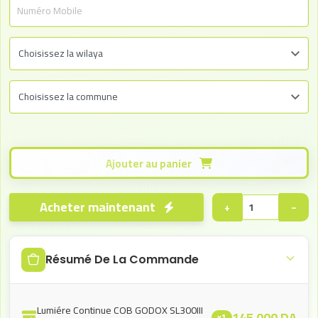
Ajouter au panier
Acheter maintenant
+
−
Résumé De La Commande
Lumiére Continue COB GODOX SL300III
145.000
DA
x1