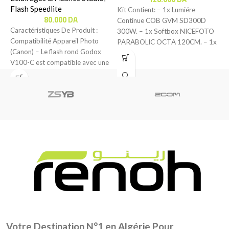
Flash Speedlite
Kit Contient: – 1x Lumiére
80.000
DA
Continue COB GVM SD300D
C
Caractéristiques De Produit :
300W. – 1x Softbox NICEFOTO
S
Compatibilité Appareil Photo
PARABOLIC OCTA 120CM. – 1x
P
(Canon) – Le flash rond Godox
Trépied
p
V100-C est compatible avec une
p
large gamme
p
B
Votre Destination N°1 en Algérie Pour