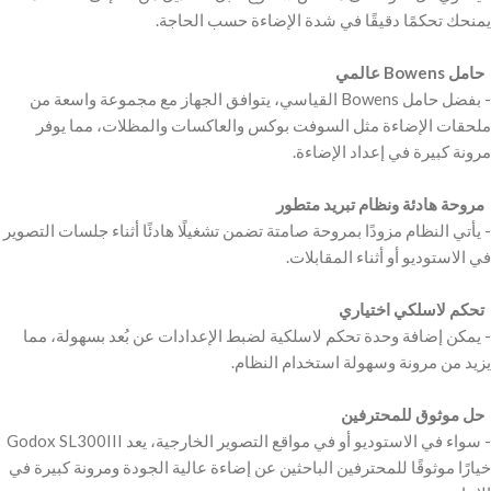
‫ حامل Bowens عالمي ‬
‫- بفضل حامل Bowens القياسي، يتوافق الجهاز مع مجموعة واسعة من
ملحقات الإضاءة مثل السوفت بوكس والعاكسات والمظلات، مما يوفر
‫ مروحة هادئة ونظام تبريد متطور ‬
‫- يأتي النظام مزودًا بمروحة صامتة تضمن تشغيلًا هادئًا أثناء جلسات التصوير
‫ تحكم لاسلكي اختياري ‬
‫- يمكن إضافة وحدة تحكم لاسلكية لضبط الإعدادات عن بُعد بسهولة، مما
‫ حل موثوق للمحترفين ‬
‫- سواء في الاستوديو أو في مواقع التصوير الخارجية، يعد Godox SL300III
خيارًا موثوقًا للمحترفين الباحثين عن إضاءة عالية الجودة ومرونة كبيرة في