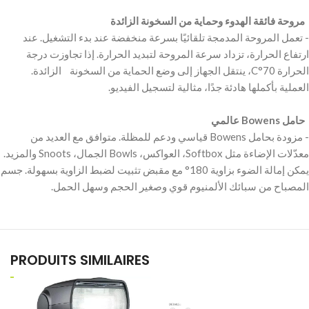
‫ مروحة فائقة الهدوء وحماية من السخونة الزائدة ‬
‫- تعمل المروحة المدمجة تلقائيًا بسرعة منخفضة عند بدء التشغيل. عند
ارتفاع الحرارة، تزداد سرعة المروحة لتبديد الحرارة. إذا تجاوزت درجة
الحرارة 70°C، ينتقل الجهاز إلى وضع الحماية من السخونة الزائدة.
‫ حامل Bowens عالمي ‬
‫- مزودة بحامل Bowens قياسي ودعم للمظلة. متوافق مع العديد من
معدّلات الإضاءة مثل Softbox، العواكس، Bowls الجمال، Snoots والمزيد.
يمكن إمالة الضوء بزاوية 180° مع مقبض تثبيت لضبط الزاوية بسهولة. جسم
PRODUITS SIMILAIRES