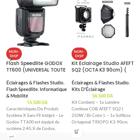
S
NON -
NON -
DISP
DISP
N
Flash Speedlite GODOX
Kit Eclairage Studio AFEFT
7
TT600 (UNIVERSAL TOUTE
SQ2 (OCTA K3 90cm) (
É
CAMÉRAS)
250W / Bi-Color )
M
Éclairages & Flashes Studio
,
Éclairages & Flashes Studio
,
S
Flash Speedlite
,
Informatique
Kits D'Éclairage
56.500
DA
& Mobilité
C
14.500
DA
Kit Contient: – 1x Lumiére
S
Caractéristiques De Produit:
Continue COB AFEFT SQ2 (
P
Système X Sans Fil Intégré – Le
250W / Bi-Color ). – 1x Softbox
p
Godox TT600 est équipé du
Octagonal TRIOPO K3-90cm.
p
système 2.4G X de Godox,
p
B