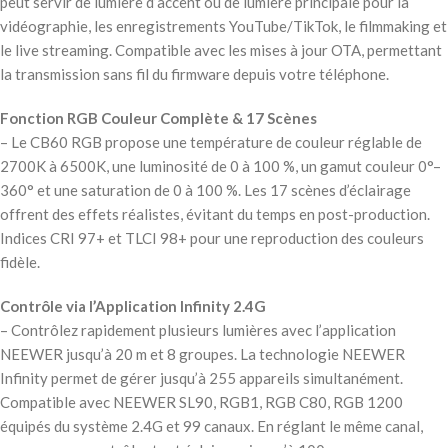
peut servir de lumière d’accent ou de lumière principale pour la
vidéographie, les enregistrements YouTube/TikTok, le filmmaking et
le live streaming. Compatible avec les mises à jour OTA, permettant
la transmission sans fil du firmware depuis votre téléphone.
Fonction RGB Couleur Complète & 17 Scènes
– Le CB60 RGB propose une température de couleur réglable de
2700K à 6500K, une luminosité de 0 à 100 %, un gamut couleur 0°–
360° et une saturation de 0 à 100 %. Les 17 scènes d’éclairage
offrent des effets réalistes, évitant du temps en post-production.
Indices CRI 97+ et TLCI 98+ pour une reproduction des couleurs
fidèle.
Contrôle via l’Application Infinity 2.4G
– Contrôlez rapidement plusieurs lumières avec l’application
NEEWER jusqu’à 20 m et 8 groupes. La technologie NEEWER
Infinity permet de gérer jusqu’à 255 appareils simultanément.
Compatible avec NEEWER SL90, RGB1, RGB C80, RGB 1200
équipés du système 2.4G et 99 canaux. En réglant le même canal,