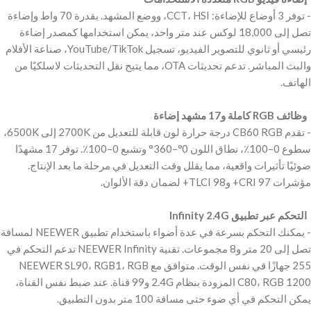
‫- توفر 3 أوضاع للإضاءة: CCT، HSI، ووضع المشهد. بقدرة 70 واط وإضاءة
تصل إلى 18,000 لوكس عند متر واحد، يمكن استخدامها كمصدر إضاءة
رئيسي أو ثانوي للتصوير الفيديو، تسجيل YouTube/TikTok، صناعة الأفلام
والبث المباشر. تدعم تحديثات OTA، مما يتيح نقل التحديثات لاسلكيًا من
‫ وظائف RGB كاملة و17 مشهد إضاءة ‬
‫- تقدم CB60 RGB درجة حرارة لون قابلة للتعديل من 2700K إلى 6500K،
سطوع 0–100٪، نطاق اللون 0°–360° وتشبع 0–100٪. توفر 17 مشهدًا
ضوئيًا تأثيرات واقعية، مما يقلل وقت التعديل في مرحلة ما بعد الإنتاج.
‫ التحكم عبر تطبيق Infinity 2.4G ‬
‫- يمكنك التحكم بسرعة في عدة أضواء باستخدام تطبيق NEEWER لمسافة
تصل إلى 20 متر و8 مجموعات. تقنية NEEWER Infinity تدعم التحكم في
255 جهازًا في نفس الوقت. متوافق مع NEEWER SL90، RGB1، RGB
C80، RGB 1200 المزودة بنظام 2.4G و99 قناة. عند ضبط نفس القناة،