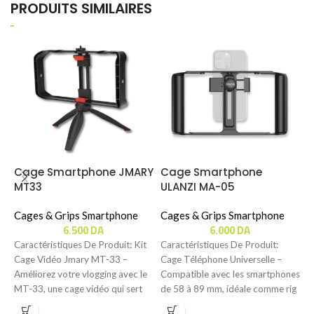
PRODUITS SIMILAIRES
Cage Smartphone JMARY
Cage Smartphone
C
MT33
ULANZI MA-05
U
Cages & Grips Smartphone
Cages & Grips Smartphone
C
6.500
DA
6.000
DA
Caractéristiques De Produit: Kit
Caractéristiques De Produit:
C
Cage Vidéo Jmary MT-33 –
Cage Téléphone Universelle –
O
Améliorez votre vlogging avec le
Compatible avec les smartphones
P
MT-33, une cage vidéo qui sert
de 58 à 89 mm, idéale comme rig
(
vidéo
s