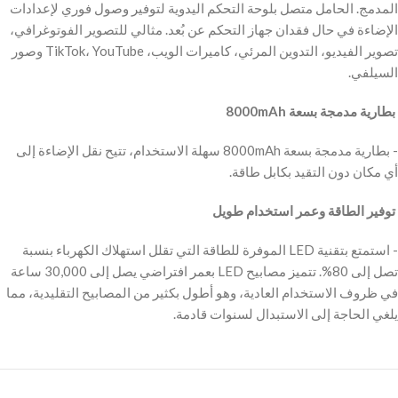
المدمج. الحامل متصل بلوحة التحكم اليدوية لتوفير وصول فوري لإعدادات
الإضاءة في حال فقدان جهاز التحكم عن بُعد. مثالي للتصوير الفوتوغرافي،
تصوير الفيديو، التدوين المرئي، كاميرات الويب، TikTok، YouTube وصور
السيلفي.
‫ بطارية مدمجة بسعة 8000mAh
‫- بطارية مدمجة بسعة 8000mAh سهلة الاستخدام، تتيح نقل الإضاءة إلى
أي مكان دون التقيد بكابل طاقة.
‫ توفير الطاقة وعمر استخدام طويل
‫- استمتع بتقنية LED الموفرة للطاقة التي تقلل استهلاك الكهرباء بنسبة
تصل إلى 80%. تتميز مصابيح LED بعمر افتراضي يصل إلى 30,000 ساعة
في ظروف الاستخدام العادية، وهو أطول بكثير من المصابيح التقليدية، مما
يلغي الحاجة إلى الاستبدال لسنوات قادمة.