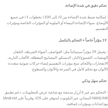
‫ تحكم دقيق في شدة الإضاءة
‫- إمكانية ضبط شدة الإضاءة من 0٪ إلى 100٪ بخطوات 1٪ في جميع
الأوضاع، سواء الإضاءة البيضاء أو الملونة أو المؤثرات الخاصة ومؤثرات
‫ 19 مؤثراً خاصاً + التحكم بالبكسل
‫- يشمل 19 مؤثراً سينمائياً مثل: العواصف، أضواء الشرطة، التلفاز،
الومضات، الشموع/النار، الديسكو، المصابيح المعطلة، الألعاب النارية،
الانفجارات واللحام. تتيح مؤثرات التقسيم إنشاء حركات ضوئية متعددة
‫ تحكم سهل وذكي
‫- التحكم يتم عبر 6 أزرار مدمجة مع شاشة عرض للمعلومات. دعم تطبيق
NANLINK المجاني عبر البلوتوث (متوفر على iOS، وقريباً على Android)