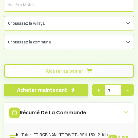
Ajouter au panier
Acheter maintenant
+
−
Résumé De La Commande
Kit Tube LED RGB NANLITE PAVOTUBE II 15X (2-Kit)
1
DA
x1