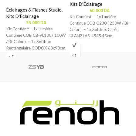
60x90cm ( 100W / Bi-
Kits D'Éclairage
K
40.000
DA
Color )
Éclairages & Flashes Studio
,
Kits D'Éclairage
Kit Contient: – 1x Lumiére
K
35.000
DA
Continue COB G230 ( 230W / Bi-
C
Kit Contient: – 1x Lumiére
Color ). – 1x Softbox Carée
C
Continue COB CB-VL100 ( 100W
ULANZI AS-4545 45cm.
U
/ Bi-Color ). – 1x Softbox
Rectangulaire GODOX 60x90cm.
–