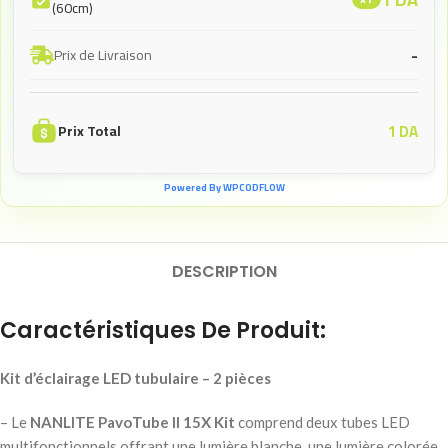
(60cm)
-
Prix de Livraison
1
DA
Prix Total
Powered By WPCODFLOW
DESCRIPTION
Caractéristiques De Produit:
Kit d’éclairage LED tubulaire – 2 pièces
– Le
NANLITE PavoTube II 15X Kit
comprend deux tubes LED
multifonctionnels offrant une lumière blanche, une lumière colorée