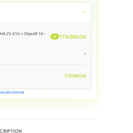
e
HA ZV-E10 + Objectif 16-
179.000
DA
x1
-
179.000
DA
d By WPCODFLOW
CRIPTION