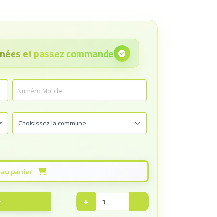
onnées et passez commande
Ajouter au panier
+
−