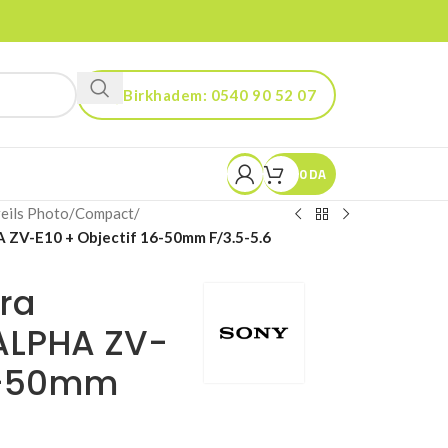
Birkhadem: 0540 90 52 07
Kouba: 0560 90 52 03
0
DA
eils Photo
/
Compact
/
 ZV-E10 + Objectif 16-50mm F/3.5-5.6
ra
ALPHA ZV-
16-50mm