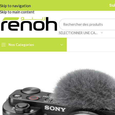
Su
Skip to navigation
Skip to main content
SÉLECTIONNER UNE CATÉGORIE
Nos Categories
Accessoires Caméra PTZ
Boom Arms & Supports À
Table
Câbles et Adaptateurs
Adaptateurs &
Convertisseurs
Cages & Grips Smartphone
Câbles Audio
Cartes de Capture Audio /
Vidéo
Câbles Data & Réseau