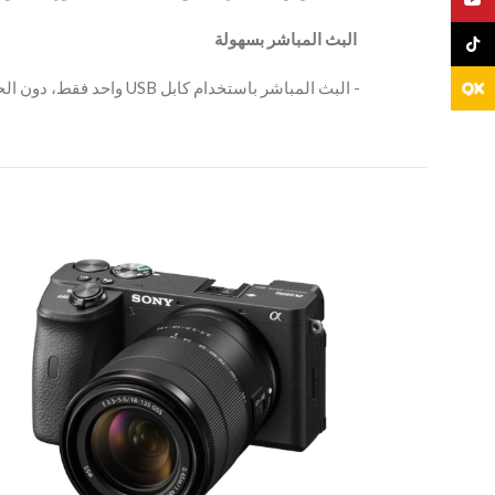
‫ البث المباشر بسهولة
TikTo
‫- البث المباشر باستخدام كابل USB واحد فقط، دون الحاجة لأجهزة أو برامج إضافية.