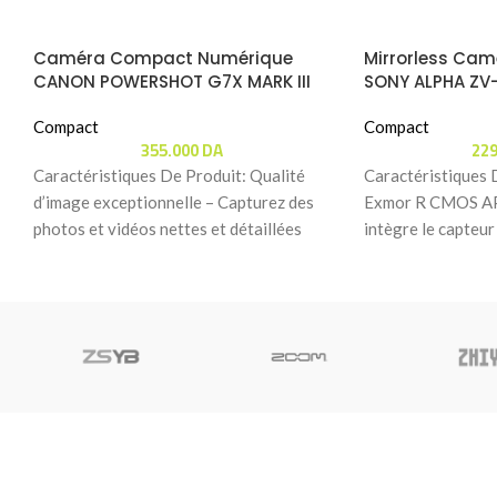
Caméra Compact Numérique
Mirrorless Ca
CANON POWERSHOT G7X MARK III
SONY ALPHA ZV-
Objectif 16-50m
Compact
PZ
Compact
355.000
DA
22
Caractéristiques De Produit: Qualité
Caractéristiques 
d’image exceptionnelle – Capturez des
Exmor R CMOS AP
photos et vidéos nettes et détaillées
intègre le capte
grâce au capteur 1 pouce
rétroéclairé APS-