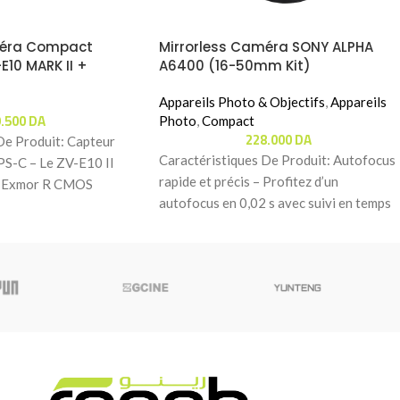
méra Compact
Mirrorless Caméra SONY ALPHA
E10 MARK II +
A6400 (16-50mm Kit)
m F/3.5-5.6 OSS II
Appareils Photo & Objectifs
,
Appareils
9.500
DA
Photo
,
Compact
228.000
DA
De Produit: Capteur
Caractéristiques De Produit: Autofocus
S-C – Le ZV-E10 II
rapide et précis – Profitez d’un
ur Exmor R CMOS
autofocus en 0,02 s avec suivi en temps
C
réel des