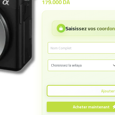
179.000
DA
Saisissez vos coord
Acheter maintenant