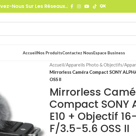
ivez-Nous Sur Les Réseaux..
Accueil
Nos Produits
Contactez Nous
Espace Business
Accueil
/
Appareils Photo & Objectifs
/
Appar
Mirrorless Caméra Compact SONY ALPHA
OSS II
Mirrorless Camé
Compact SONY 
E10 + Objectif 
F/3.5-5.6 OSS II