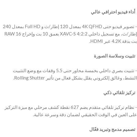
‫ أداء فيديو احترافي عالي
‫- تصوير فيديو حتى 4K QFHD بمعدل 120 إطار/ث و Full HD بمعدل 240
إطار/ث، مع تسجيل داخلي XAVC-S 4:2:2 بعمق 10 بت وإخراج RAW 16
‫ تثبيت وسلاسة الصورة
‫- تثبيت بصري داخلي بخمسة محاور حتى 5.5 وقفات مع وضع التثبيت
‫ تركيز تلقائي ذكي ‬
‫ ‬
‫- نظام تركيز تلقائي متقدم يضم 627 نقطة كشف مرحلي مع ميزة التركيز
‫ تصميم مدمج وتبريد فعّال