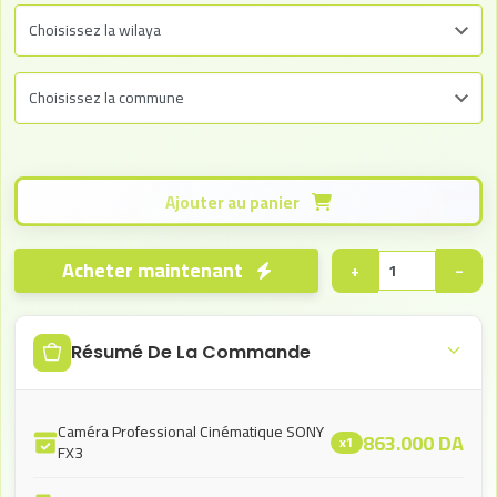
Ajouter au panier
Acheter maintenant
+
−
Résumé De La Commande
Caméra Professional Cinématique SONY
863.000
DA
x1
FX3