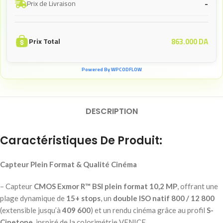
-
Prix de Livraison
863.000
DA
Prix Total
Powered By WPCODFLOW
DESCRIPTION
Caractéristiques De Produit:
Capteur Plein Format & Qualité Cinéma
– Capteur
CMOS Exmor R™ BSI plein format 10,2 MP
, offrant une
plage dynamique de
15+ stops
, un
double ISO natif 800 / 12 800
(extensible jusqu’à
409 600
) et un rendu cinéma grâce au profil
S-
Cinetone
, inspiré de la colorimétrie VENICE.