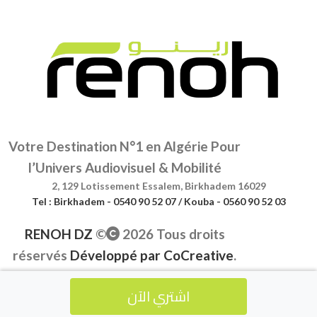
Votre Destination N°1 en Algérie Pour
l’Univers Audiovisuel & Mobilité
2, 129 Lotissement Essalem, Birkhadem 16029
Tel : Birkhadem - 0540 90 52 07 / Kouba - 0560 90 52 03
RENOH DZ
©
2026 Tous droits
réservés
Développé par
CoCreative
.
اشتري الآن
Accueil
Nos Produits
panier
compte
Menu