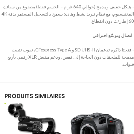
‫- هيكل خفيف ومدمج (حوالي 640 غرام – الجسم فقط) مصنوع من سبائك
المغنيسيوم، مع نظام تبريد نشط وهادئ يسمح بالتسجيل المستمر بدقة 4K
‫ اتصال وتوسّع احترافي
‫- فتحتا ذاكرة تدعمان SD UHS-II و CFexpress Type A، ثقوب تثبيت
مدمجة للملحقات دون الحاجة إلى قفص، ودعم مقبض XLR رقمي بأربع
PRODUITS SIMILAIRES