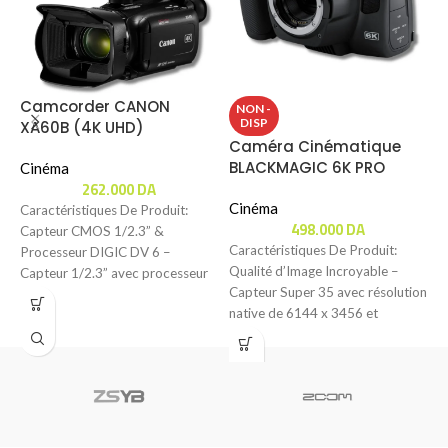
Camcorder CANON
C
NON -
DISP
XA60B (4K UHD)
S
Caméra Cinématique
BLACKMAGIC 6K PRO
Cinéma
C
262.000
DA
Cinéma
Caractéristiques De Produit:
C
498.000
DA
Capteur CMOS 1/2.3” &
C
Caractéristiques De Produit:
Processeur DIGIC DV 6 –
2
Qualité d’Image Incroyable –
Capteur 1/2.3” avec processeur
S
Capteur Super 35 avec résolution
DIGIC DV 6 offrant
p
native de 6144 x 3456 et
monture d’objectif