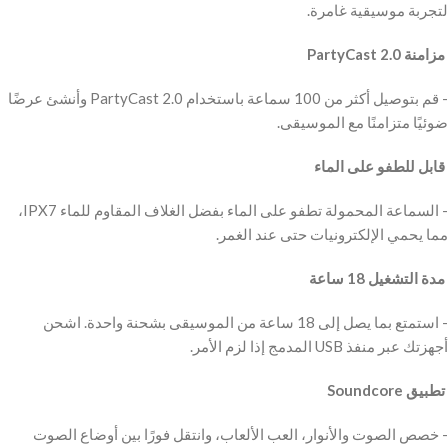
لتجربة موسيقية غامرة.
‫ مزامنة PartyCast 2.0
‫- قم بتوصيل أكثر من 100 سماعة باستخدام PartyCast 2.0 وأنشئ عرضًا
ضوئيًا متزامنًا مع الموسيقى.
‫ قابل للطفو على الماء
‫- السماعة المحمولة تطفو على الماء بفضل الغلاف المقاوم للماء IPX7،
مما يحمي الإلكترونيات حتى عند الغمر.
‫ مدة التشغيل 18 ساعة
‫- استمتع بما يصل إلى 18 ساعة من الموسيقى بشحنة واحدة. اشحن
أجهزتك عبر منفذ USB المدمج إذا لزم الأمر.
‫ تطبيق Soundcore
‫- خصص الصوت والأنوار، العب الألعاب، وانتقل فورًا بين أوضاع الصوت