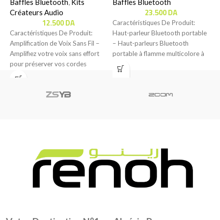
Baffles Bluetooth
,
Kits
Baffles Bluetooth
C
23.500
DA
Créateurs Audio
P
12.500
DA
Caractéristiques De Produit:
É
Caractéristiques De Produit:
Haut-parleur Bluetooth portable
p
Amplification de Voix Sans Fil –
– Haut-parleurs Bluetooth
2
Amplifiez votre voix sans effort
portable à flamme multicolore à
pour préserver vos cordes
LED de la marque DUNTH,
vocales. Avec
parfaits