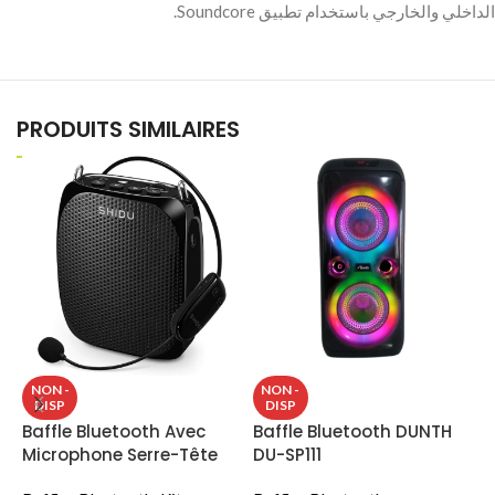
الداخلي والخارجي باستخدام تطبيق Soundcore.
PRODUITS SIMILAIRES
B
NON -
NON -
DISP
DISP
B
Baffle Bluetooth Avec
Baffle Bluetooth DUNTH
Microphone Serre-Tête
DU-SP111
B
Sans-Fil SHIDU S615