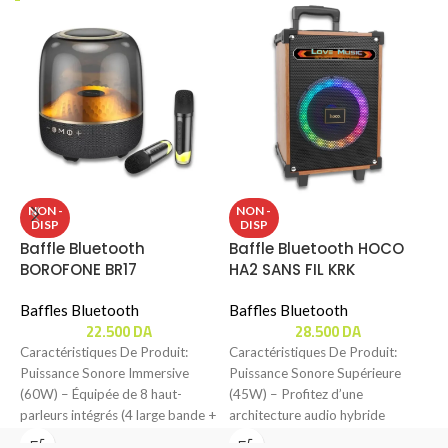
B
NON -
NON -
DISP
DISP
H
Baffle Bluetooth
Baffle Bluetooth HOCO
BOROFONE BR17
HA2 SANS FIL KRK
B
Baffles Bluetooth
Baffles Bluetooth
C
22.500
DA
28.500
DA
S
Caractéristiques De Produit:
Caractéristiques De Produit:
–
Puissance Sonore Immersive
Puissance Sonore Supérieure
c
(60W) – Équipée de 8 haut-
(45W) – Profitez d’une
p
parleurs intégrés (4 large bande +
architecture audio hybride
4 basses fréquences),
combinant un puissant woofer de