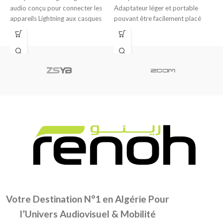
audio conçu pour connecter les
Adaptateur léger et portable
3
appareils Lightning aux casques
pouvant être facilement placé
a
ou enceintes avec prise
dans un sac à main,
T
Votre Destination N°1 en Algérie Pour
l’Univers Audiovisuel & Mobilité