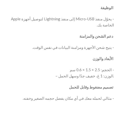
‫ الوظيفة
‫- يحوّل منفذ Micro-USB إلى منفذ Lightning لتوصيل أجهزة Apple
‫ دعم الشحن والمزامنة
‫ الأبعاد والوزن
‫- الحجم: 2.5 × 1.5 × 0.6 سم
– الوزن: 1 غ، خفيف جدًا وسهل الحمل.‬
‫ تصميم مضغوط وقابل للحمل