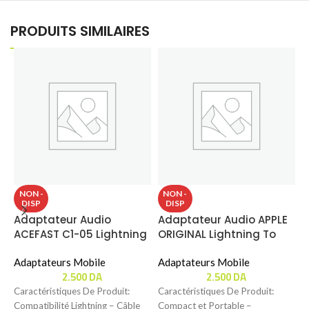
PRODUITS SIMILAIRES
NON -
NON -
DISP
DISP
Adaptateur Audio
Adaptateur Audio APPLE
A
ACEFAST C1-05 Lightning
ORIGINAL Lightning To
C
To Jack (3.5mm)
Jack (3.5mm) (Sans
Adaptateurs Mobile
Emballage)
Adaptateurs Mobile
A
2.500
DA
2.500
DA
Caractéristiques De Produit:
Caractéristiques De Produit:
C
Compatibilité Lightning – Câble
Compact et Portable –
A