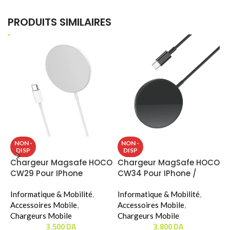
PRODUITS SIMILAIRES
C
NON -
NON -
DISP
DISP
H
Chargeur Magsafe HOCO
Chargeur MagSafe HOCO
CW29 Pour IPhone
CW34 Pour IPhone /
I
Apple Watch
A
Informatique & Mobilité
,
Informatique & Mobilité
,
C
Accessoires Mobile
,
Accessoires Mobile
,
Chargeurs Mobile
Chargeurs Mobile
C
3.500
DA
3.800
DA
M