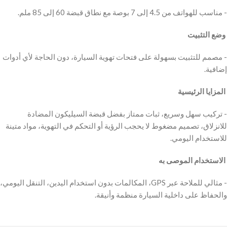
‫- مناسب للهواتف من 4.5 إلى 7 بوصة مع نطاق قبضة 60 إلى 85 ملم.
‫ وضع التثبيت
‫- مصمم للتثبيت بسهولة على فتحات تهوية السيارة، دون الحاجة لأي أدوات
إضافية.
‫ المزايا الرئيسية
‫- تركيب سهل وسريع، ثبات ممتاز بفضل قبضة السيليكون المضادة
للانزلاق، تصميم مضغوط لا يحجب الرؤية أو التحكم في التهوية، مواد متينة
للاستخدام اليومي.
‫ الاستخدام الموصى به
‫- مثالي للملاحة عبر GPS، المكالمات بدون استخدام اليدين، التنقل اليومي،
والحفاظ على داخلية السيارة منظمة وأنيقة.