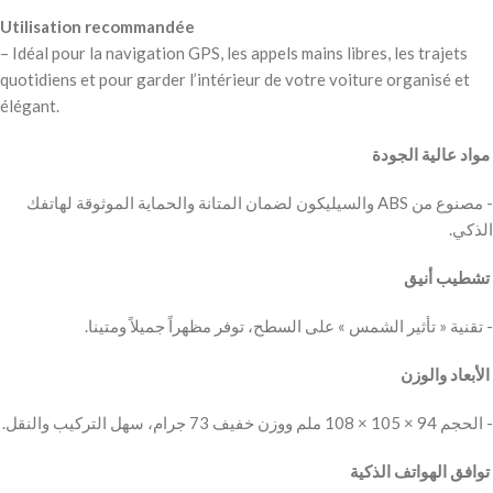
Utilisation recommandée
– Idéal pour la navigation GPS, les appels mains libres, les trajets
quotidiens et pour garder l’intérieur de votre voiture organisé et
élégant.
‫ مواد عالية الجودة
‫- مصنوع من ABS والسيليكون لضمان المتانة والحماية الموثوقة لهاتفك
الذكي.
‫ تشطيب أنيق
‫- تقنية « تأثير الشمس » على السطح، توفر مظهراً جميلاً ومتينا.
‫ الأبعاد والوزن
‫- الحجم 94 × 105 × 108 ملم ووزن خفيف 73 جرام، سهل التركيب والنقل.
‫ توافق الهواتف الذكية