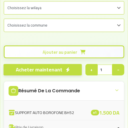
Ajouter au panier
Acheter maintenant
+
−
Résumé De La Commande
1.500
DA
SUPPORT AUTO BOROFONE BH52
x1
-
Prix de Livraison