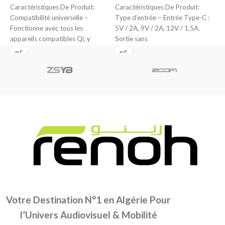
Caractéristiques De Produit:
Caractéristiques De Produit:
p
Compatibilité universelle –
Type d’entrée – Entrée Type-C :
D
Fonctionne avec tous les
5V / 2A, 9V / 2A, 12V / 1,5A.
appareils compatibles Qi, y
Sortie sans
compris une large gamme
d’iPhones, smartphones
Votre Destination N°1 en Algérie Pour
l’Univers Audiovisuel & Mobilité