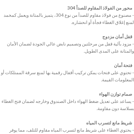
‫ محور من الفولاذ المقاوم للصدأ 304
‫- مصنوع من فولاذ مقاوم للصدأ من نوع 304، يتميز بالمتانة ويعمل كمخمد
‫ قفل أمان مزدوج
‫- مزود بآلية قفل من مرحلتين وتصميم نابض عالي الجودة لضمان الأمان
‫ فتحة أمان
‫- تحتوي على فتحات يمكن تركيب أقفال رقمية بها لمنع سرقة الممتلكات أو
‫ صمام توازن الهواء
‫- يساعد على تعديل ضغط الهواء داخل الصندوق وخارجه لضمان فتح الغطاء
‫ شريط مانع لتسرب المياه
‫- يحتوي الغطاء على شريط مانع لتسرب المياه مقاوم للتلف، مما يوفر