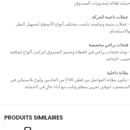
‫ عجلات ناعمة الحركة
‫- عجلات متينة وسلسة تناسب مختلف أنواع الأسطح لتسهيل النقل
‫ فتحات براغي مخصصة
‫- توجد فتحات براغي في الغطاء وجسم الصندوق لتركيب ألواح إضافية
‫ بطانة داخلية
‫- تتكون بطانة الفواصل من قطن EVA من الجانبين ولوح بلاستيكي في
PRODUITS SIMILAIRES