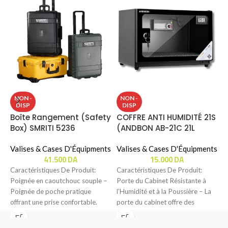
V
NON -
NON -
DISP
DISP
P
Boîte Rangement (Safety
COFFRE ANTI HUMIDITÉ 21S
0
Box) SMRITI 5236
(ANDBON AB-21C 21L
V
(52x36x25.5mm)
LITERS )
D
Valises & Cases D'Équipments
Valises & Cases D'Équipments
A
41.500
DA
15.000
DA
Caractéristiques De Produit:
Caractéristiques De Produit:
C
Poignée en caoutchouc souple –
Porte du Cabinet Résistante à
C
Poignée de poche pratique
l’Humidité et à la Poussière – La
m
offrant une prise confortable.
porte du cabinet offre des
M
Robuste, durable et pliable
t
l