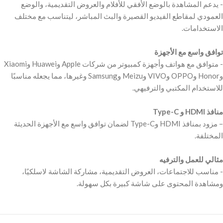
‫- يدعم المشاهدة بالوضع الأفقي للأفلام والعروض التقديمية، والوضع
العمودي لمقاطع الفيديو القصيرة والبث المباشر، ليتناسب مع مختلف
‫توافق واسع مع الأجهزة
‫- متوافق مع هواتف وأجهزة كمبيوتر من شركات Apple وHuawei وXiaomi
وHonor وOPPO وVIVO وMeizu وSamsung وغيرها، مما يجعله مناسبًا
– مزود بمنافذ HDMI وType-C لضمان توافق واسع مع الأجهزة الحديثة
‫مثالي للعمل والترفيه
‫- مناسب للاجتماعات، العروض التقديمية، مشاركة الشاشة لاسلكيًا،