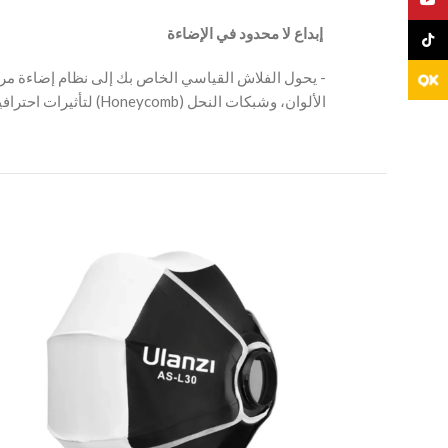
‫ إبداع لا محدود في الإضاءة
TikTo
الألوان، وشبكات النحل (Honeycomb) لتأثيرات احترافية.