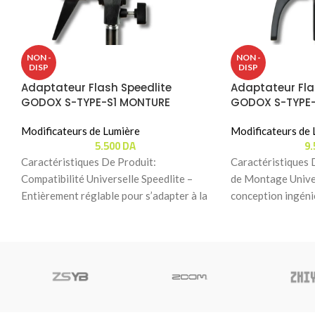
NON -
NON -
DISP
DISP
Adaptateur Flash Speedlite
Adaptateur Fla
GODOX S-TYPE-S1 MONTURE
GODOX S-TYPE
BOWENS
BOWENS
Modificateurs de Lumière
Modificateurs de 
5.500
DA
9
Caractéristiques De Produit:
Caractéristiques 
Compatibilité Universelle Speedlite –
de Montage Unive
Entièrement réglable pour s’adapter à la
conception ingéni
plupart des flashs du marché, notamment
ajustable qui perm
les