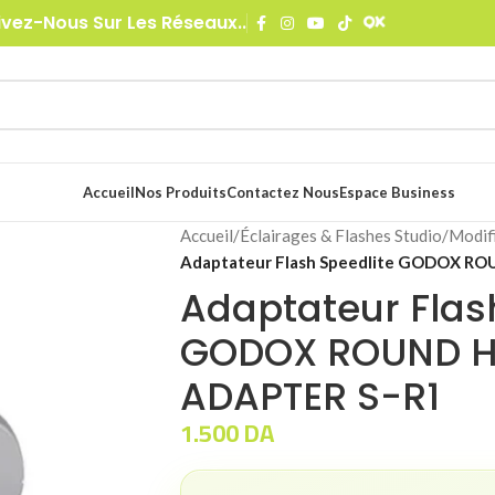
ivez-Nous Sur Les Réseaux..
Accueil
Nos Produits
Contactez Nous
Espace Business
Accueil
/
Éclairages & Flashes Studio
/
Modif
Adaptateur Flash Speedlite GODOX R
Adaptateur Flas
GODOX ROUND 
ADAPTER S-R1
1.500
DA