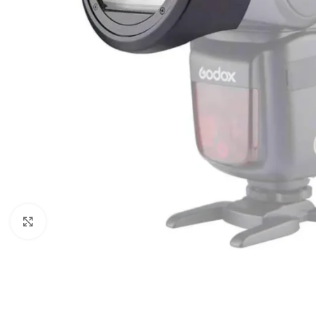
Câbles Video
Click to enlarge