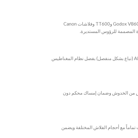
‫- يسمح محول S-R1 لفلاشات الكوبرا التقليدية (مثل Godox V860II وTT600 وفلاشات Canon
‫- يتيح تركيباً فورياً لمشكلات الإضاءة من مجموعة AK-R1 (تباع بشكل منفصل) بفضل نظام المغناطيس
لاش من الخدوش وضمان إمساك محكم دون
ب تماماً مع أحجام الفلاش المختلفة ويضمن