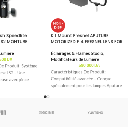
NON -
DISP
sh Speedlite
Kit Mount Fresnel APUTURE
-S2 MONTURE
MOTORIZED F14 FRESNEL LENS FOR
ELECTRO STORM LIGHTS
Lumière
Éclairages & Flashes Studio
,
.500
DA
Modificateurs de Lumière
590.000
DA
De Produit: Système
Caractéristiques De Produit:
rsel S2 – Une
Compatibilité avancée – Conçue
euse avec pince
spécialement pour les lampes Aputure
et de fixer presque
Electro Storm (XT26 et CS15),
garantissant une intégration