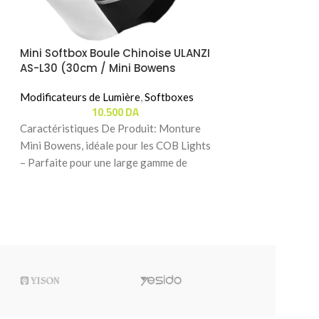
Mini Softbox Boule Chinoise ULANZI
Softbox Octago
AS-L30 (30cm / Mini Bowens
DS60 ( 60cm / 
Mount)
Modificateurs de Lumière
,
Softboxes
Éclairages & Flash
10.500
DA
Modificateurs de 
18
Caractéristiques De Produit: Monture
Mini Bowens, idéale pour les COB Lights
Caractéristiques 
– Parfaite pour une large gamme de
Installation Rapid
lumières Ulanzi,
Mise en place rapi
secondes avec un