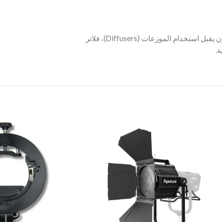
‫- يحول الفلاش القياسي الخاص بك إلى نظام إضاءة مرن يقبل استخدام الموزعات (Diffusers)، فلاتر