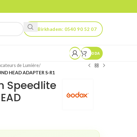
Birkhadem: 0540 90 52 07
Kouba: 0560 90 52 03
0
DA
icateurs de Lumière
/
OUND HEAD ADAPTER S-R1
h Speedlite
HEAD