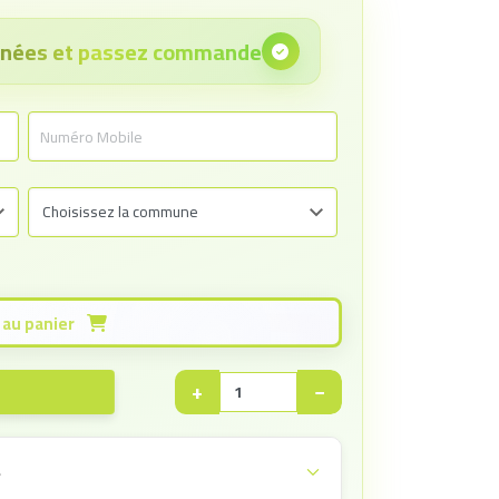
onnées et passez commande
Ajouter au panier
+
−
e