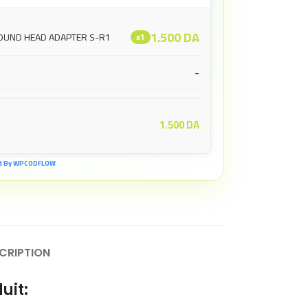
1.500
DA
 ROUND HEAD ADAPTER S-R1
x1
-
1.500
DA
d By WPCODFLOW
CRIPTION
uit: