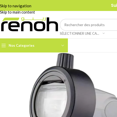
Su
Skip to navigation
Skip to main content
SÉLECTIONNER UNE CATÉGORIE
Nos Categories
Accessoires Caméra PTZ
Boom Arms & Supports À
Table
Câbles et Adaptateurs
Adaptateurs &
Convertisseurs
Cages & Grips Smartphone
Câbles Audio
Cartes de Capture Audio /
Vidéo
Câbles Data & Réseau