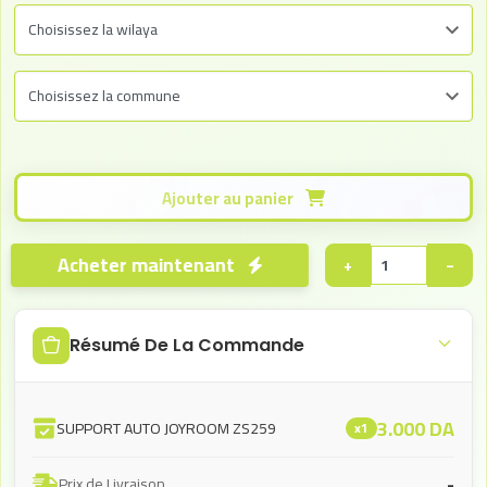
Ajouter au panier
Acheter maintenant
+
−
Résumé De La Commande
3.000
DA
SUPPORT AUTO JOYROOM ZS259
x1
-
Prix de Livraison