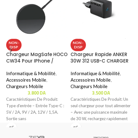
NON -
NON -
DISP
DISP
Chargeur MagSafe HOCO
Chargeur Rapide ANKER
F
CW34 Pour IPhone /
30W 312 USB-C CHARGER
T
Apple Watch
(B2640)
C
Informatique & Mobilité
,
Informatique & Mobilité
,
É
Accessoires Mobile
,
Accessoires Mobile
,
F
Chargeurs Mobile
Chargeurs Mobile
&
3.800
DA
3.500
DA
Caractéristiques De Produit:
Caractéristiques De Produit: Un
C
Type d’entrée – Entrée Type-C :
seul chargeur pour tout alimenter
S
5V / 2A, 9V / 2A, 12V / 1,5A.
– Avec une puissance maximale
G
Sortie sans
de 30 W, rechargez rapidement
s
tous