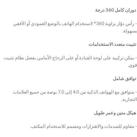
‫ دوران كامل 360 درجة
‫- رأس دوّار بزاوية 360° لاستخدام الهاتف بالوضع العمودي أو الأفقي
‫ تثبيت متعدد الاستخدامات
‫- يمكن تركيبه على لوحة القيادة أو على الزجاج الأمامي بفضل نظام تثبيت
‫ توافق شامل
‫- متوافق مع الهواتف الذكية من 4.0 إلى 7.0 بوصة من جميع العلامات
‫ هيكل متين وعمر طويل