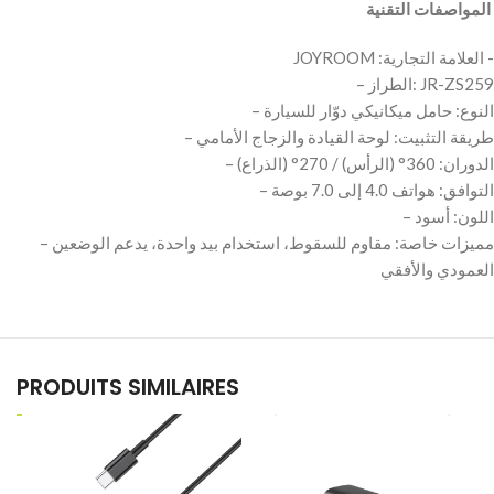
‫ المواصفات التقنية
‫- العلامة التجارية: JOYROOM
– الطراز: JR-ZS259
– النوع: حامل ميكانيكي دوّار للسيارة
– طريقة التثبيت: لوحة القيادة والزجاج الأمامي
– الدوران: 360° (الرأس) / 270° (الذراع)
– التوافق: هواتف 4.0 إلى 7.0 بوصة
– اللون: أسود
– مميزات خاصة: مقاوم للسقوط، استخدام بيد واحدة، يدعم الوضعين
PRODUITS SIMILAIRES