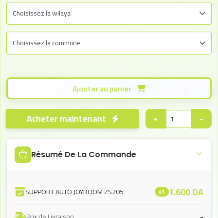
Ajouter au panier
Acheter maintenant
+
−
Résumé De La Commande
1.600
DA
SUPPORT AUTO JOYROOM ZS205
x1
-
Prix de Livraison