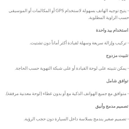
‫- يتيح توجيه الهاتف بسهولة لاستخدام GPS أو المكالمات أو الموسيقى
‫ استخدام بيد واحدة
‫ تثبيت مزدوج
‫ توافق شامل
‫ تصميم مدمج وأنيق