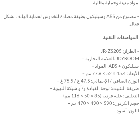
‫ مواد متينة وحماية مثالية
‫- مصنوع من ABS وسيليكون بطبقة مضادة للخدوش لحماية الهاتف بشكل
‫ المواصفات التقنية
‫- الطراز: JR-ZS205
– العلامة التجارية: JOYROOM
– المواد: ABS + سيليكون
– الأبعاد: 45.4 × 52 × 77.8 مم
– الوزن الصافي / الإجمالي: 47.5 غ / 75.5 غ
– طريقة التثبيت: لوحة القيادة و/أو شبكة التهوية
– التغليف: علبة فردية (85 × 50 × 116 مم)
– حجم الكرتون: 590 × 490 × 470 مم