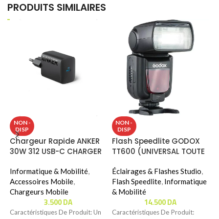
PRODUITS SIMILAIRES
M
NON -
NON -
DISP
DISP
C
Chargeur Rapide ANKER
Flash Speedlite GODOX
R
30W 312 USB-C CHARGER
TT600 (UNIVERSAL TOUTE
(
I
(B2640)
CAMÉRAS)
B
W
Informatique & Mobilité
,
Éclairages & Flashes Studio
,
Accessoires Mobile
,
Flash Speedlite
,
Informatique
C
Chargeurs Mobile
& Mobilité
C
3.500
DA
14.500
DA
U
Caractéristiques De Produit: Un
Caractéristiques De Produit:
m