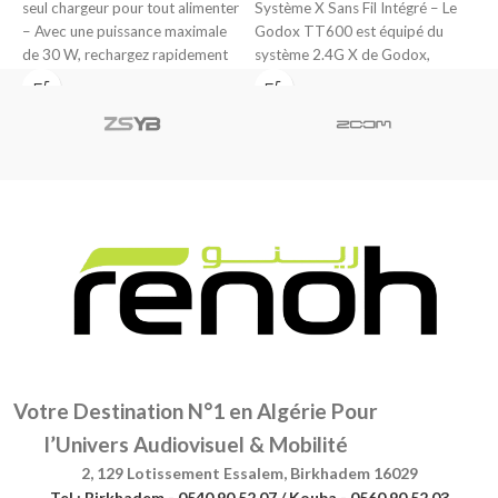
seul chargeur pour tout alimenter
Système X Sans Fil Intégré – Le
c
– Avec une puissance maximale
Godox TT600 est équipé du
de 30 W, rechargez rapidement
système 2.4G X de Godox,
tous
Votre Destination N°1 en Algérie Pour
l’Univers Audiovisuel & Mobilité
2, 129 Lotissement Essalem, Birkhadem 16029
Tel : Birkhadem - 0540 90 52 07 / Kouba - 0560 90 52 03