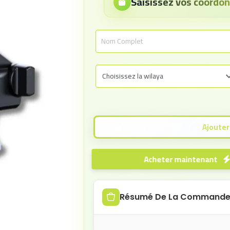
Saisissez vos coord
Acheter maintenant
Résumé De La Command