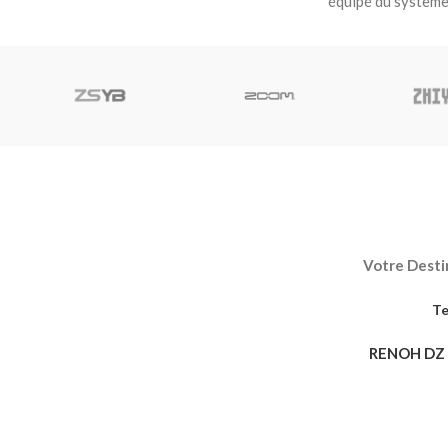
équipé du système
Votre Destin
Te
RENOH DZ