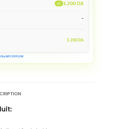
3.200
DA
x1
-
3.200
DA
d By WPCODFLOW
CRIPTION
uit: