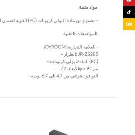
‫ مواد متينة
TikTo
‫ المواصفات التقنية
‫- العلامة التجارية: JOYROOM
– الطراز: JR-ZS285
– المادة: بولي كربونات (PC)
– الأبعاد: 72φ × 94 مم