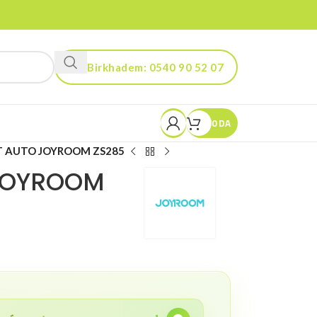
Birkhadem: 0540 90 52 07
Kouba: 0560 90 52 03
0
DA
 AUTO JOYROOM ZS285
JOYROOM