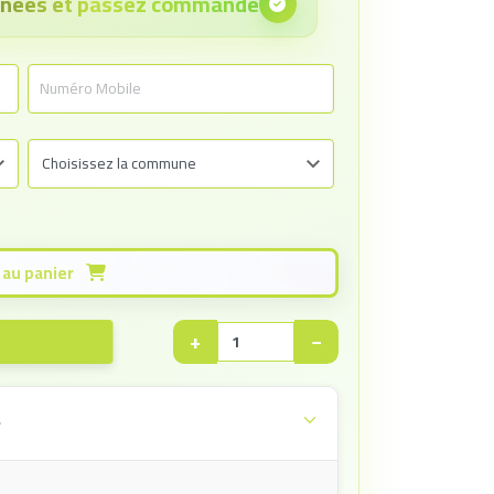
onnées et passez commande
Ajouter au panier
+
−
e