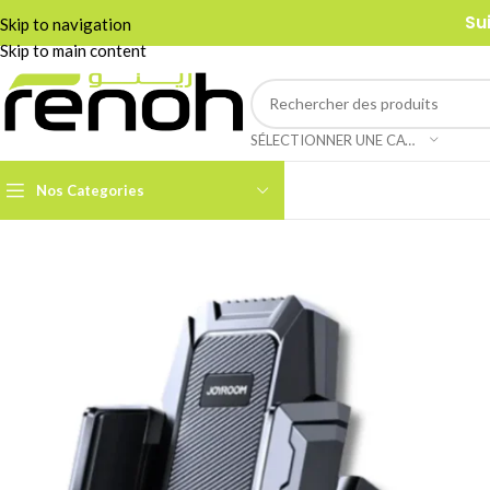
Su
Skip to navigation
Skip to main content
SÉLECTIONNER UNE CATÉGORIE
Nos Categories
Accessoires Caméra PTZ
Boom Arms & Supports À
Table
Câbles et Adaptateurs
Adaptateurs &
Convertisseurs
Cages & Grips Smartphone
Câbles Audio
Cartes de Capture Audio /
Vidéo
Câbles Data & Réseau