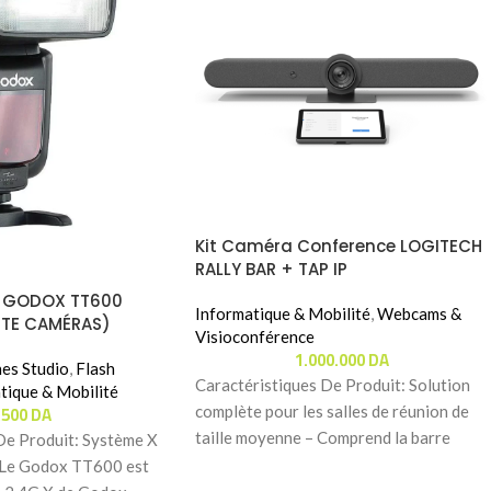
Kit Caméra Conference LOGITECH
RALLY BAR + TAP IP
te GODOX TT600
Informatique & Mobilité
,
Webcams &
UTE CAMÉRAS)
Visioconférence
1.000.000
DA
hes Studio
,
Flash
Caractéristiques De Produit: Solution
tique & Mobilité
.500
DA
complète pour les salles de réunion de
taille moyenne – Comprend la barre
De Produit: Système X
vidéo Logitech Rally
– Le Godox TT600 est