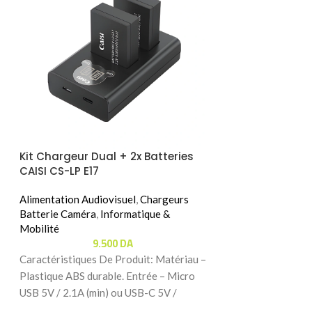
Kit Chargeur Dual + 2x Batteries
Ventouse Magn
CAISI CS-LP E17
Smartphone JO
S
Alimentation Audiovisuel
,
Chargeurs
Informatique & Mo
Batterie Caméra
,
Informatique &
Mobile
,
Supports 
3.
Mobilité
9.500
DA
Caractéristiques 
Caractéristiques De Produit: Matériau –
Magnétique à Vent
Plastique ABS durable. Entrée – Micro
Profitez – Vous rê
USB 5V / 2.1A (min) ou USB-C 5V /
débarrasser du sup