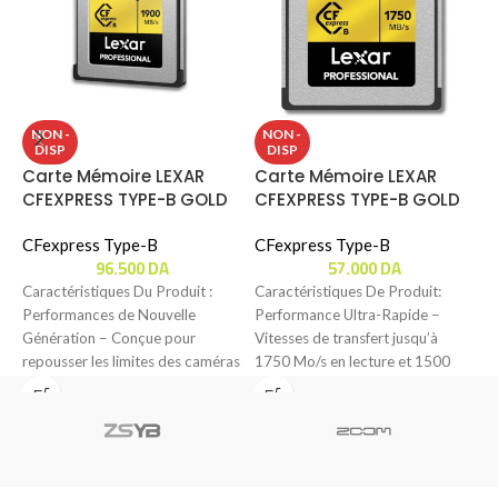
C
NON -
NON -
DISP
DISP
C
Carte Mémoire LEXAR
Carte Mémoire LEXAR
(
CFEXPRESS TYPE-B GOLD
CFEXPRESS TYPE-B GOLD
C
(1TB) 1900MBS
(256 GB) 1750MBS
CFexpress Type-B
CFexpress Type-B
C
96.500
DA
57.000
DA
P
Caractéristiques Du Produit :
Caractéristiques De Produit:
c
Performances de Nouvelle
Performance Ultra-Rapide –
C
Génération – Conçue pour
Vitesses de transfert jusqu’à
o
repousser les limites des caméras
1750 Mo/s en lecture et 1500
de cinéma et des
Mo/s en écriture pour