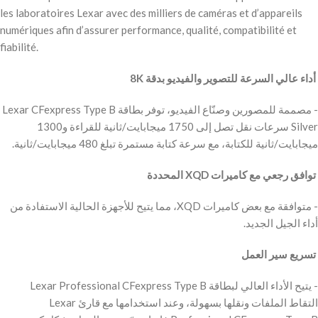
les laboratoires Lexar avec des milliers de caméras et d’appareils
numériques afin d’assurer performance, qualité, compatibilité et
fiabilité.
‫ أداء عالي السرعة للتصوير والفيديو بدقة 8K
‫- مصممة للمصورين وصنّاع الفيديو، توفر بطاقة Lexar CFexpress Type B
Silver سرعات نقل تصل إلى 1750 ميجابايت/ثانية للقراءة و1300
ميجابايت/ثانية للكتابة، مع سرعة كتابة مستمرة تبلغ 480 ميجابايت/ثانية.
‫ توافق رجعي مع كاميرات XQD المحددة
‫- متوافقة مع بعض كاميرات XQD، مما يتيح للأجهزة الحالية الاستفادة من
أداء الجيل الجديد.
‫ تسريع سير العمل
‫- يتيح الأداء العالي لبطاقة Lexar Professional CFexpress Type B
التقاط الملفات ونقلها بسهولة، وعند استخدامها مع قارئ Lexar