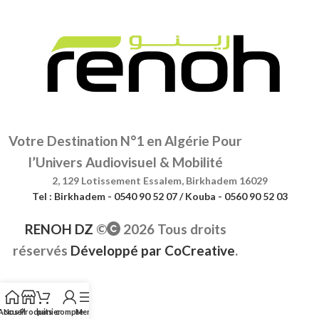
Votre Destination N°1 en Algérie Pour
l’Univers Audiovisuel & Mobilité
2, 129 Lotissement Essalem, Birkhadem 16029
Tel : Birkhadem - 0540 90 52 07 / Kouba - 0560 90 52 03
RENOH DZ
©
2026 Tous droits
réservés
Développé par
CoCreative
.
Accueil
Nos Produits
panier
compte
Menu